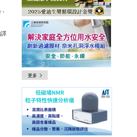
計，
編譯
更多