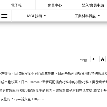
電子報
會員中心
登入/會員申請
MCL技術
工業材料雜誌
字級
在冷卻時，因收縮程度不同而產生翹曲。目前基板內部所使用的特殊玻璃
也較高。日本 Panasonic重新調配混合材料中的樹脂材料，開發出新
軟，能夠更有效率地吸收因加壓產生的抗力。這項新電子材料在溫度從 25℃上
的 235µm減少至 110µm。