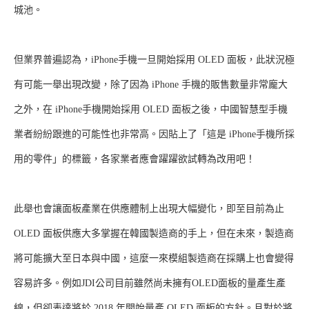
城池。
但業界普遍認為，iPhone手機一旦開始採用 OLED 面板，此狀況極
有可能一舉出現改變，除了因為 iPhone 手機的販售數量非常龐大
之外，在 iPhone手機開始採用 OLED 面板之後，中國智慧型手機
業者紛紛跟進的可能性也非常高。因貼上了「這是 iPhone手機所採
用的零件」的標籤，各家業者應會躍躍欲試轉為改用吧！
此舉也會讓面板產業在供應體制上出現大幅變化，即至目前為止
OLED 面板供應大多掌握在韓國製造商的手上，但在未來，製造商
將可能擴大至日本與中國，這麼一來模組製造商在採購上也會變得
容易許多。例如JDI公司目前雖然尚未擁有OLED面板的量產生產
線，但卻表達將於 2018 年開始量產 OLED 面板的方針。且對於將