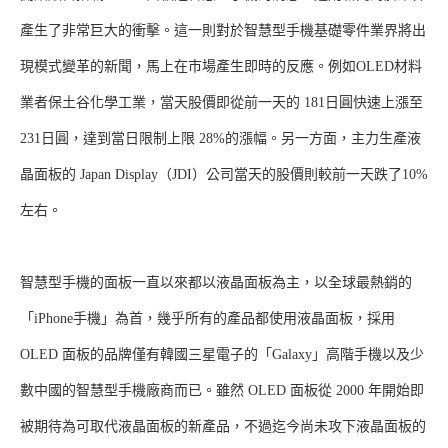
產生了非常巨大的衝擊。這一則對於智慧型手機基礎零件業界將出
現模式變革的新聞，馬上在市場產生即時的反應。例如OLED材料
業者保土谷化學工業，當天股價即從前一天的 181日圓快速上漲至
231日圓，達到當日限制上限 28%的漲幅。另一方面，主力生產液
晶面板的 Japan Display（JDI）公司當天的股價則較前一天跌了10%
左右。
智慧型手機的面板一直以來都以液晶面板為主，以全球最熱銷的
「iPhone手機」為首，幾乎所有的產品都使用液晶面板，採用
OLED 面板的品牌僅有韓國三星電子的「Galaxy」高階手機以及少
數中國的智慧型手機廠商而已。雖然 OLED 面板從 2000 年開始即
被期待為可取代液晶面板的新產品，不過迄今尚未攻下液晶面板的