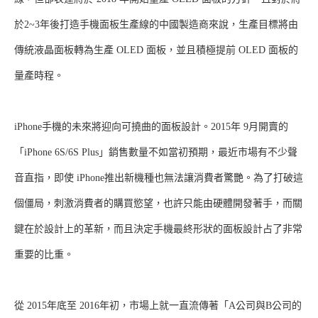
於2~3年後打造手機面板生產線的中國製造商來說，生產目標將由
傳統液晶面板轉為生產 OLED 面板，並且積極提前 OLED 面板的
量產時程。
iPhone手機的未來將迎向可撓曲的面板設計。2015年 9月開賣的
「iPhone 6S/6S Plus」銷售數量不如當初預期，最近市場有不少聲
音直指，即使 iPhone推出新機種也無法讓消費者驚艷。為了打破這
個僵局，刺激消費者的購買慾望，也許只能由硬體開發著手，而關
鍵在於設計上的革新，而且決定手機最終形狀的面板設計占了非常
重要的比重。
從 2015年底至 2016年初，市場上就一直流傳著「A公司與B公司的