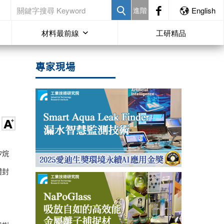
進階
English
材料最前線
工研精品
專家現場
矽烷
體封