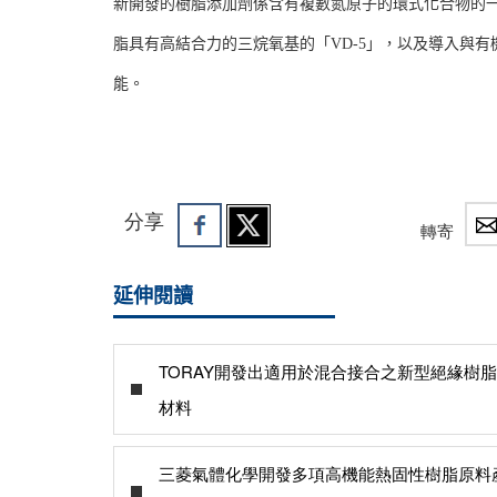
新開發的樹脂添加劑係含有複數氮原子的環式化合物的
脂具有高結合力的三烷氧基的「VD-5」，以及導入與有
能。
分享
轉寄
延伸閱讀
TORAY開發出適用於混合接合之新型絕緣樹脂
材料
三菱氣體化學開發多項高機能熱固性樹脂原料