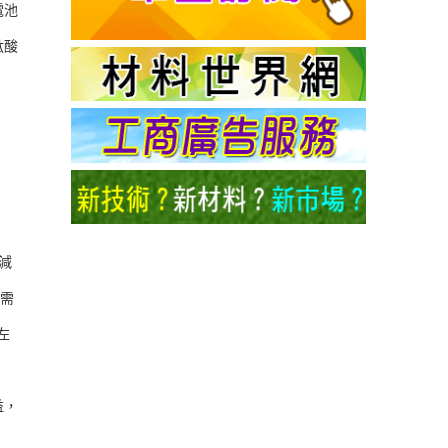
電池
鈦酸
。
減
的需
左
益，