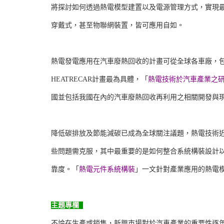
將探討如何透過熱電模型建置以及電源管理方式，實現
穿戴式，甚至物聯網裝置，皆可應用自如。
熱電發電應用在汽車廢熱回收的計畫可從全球各車廠，
HEATRECAR計畫最為具體，「
熱電技術於汽車產業之
國並包括我國在內的汽車廢熱回收再利用之相關開發與
降低碳排放及節能減碳已成為全球關注議題，熱電技術
些問題需克服，其中最重要的是如何整合系統構裝設計
靠度。「
熱電元件系統構裝
」一文針對產業應用的熱電
主題專欄
不論在生產或銷售，新興市場對於汽車產業的重要性逐年