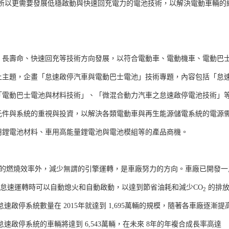
所以更需要發展低穩啟動與快速回充電力的電池技術，以解決電動車輛的
、長壽命、快速回充等技術方向發展，以符合電動車、電動機車、電動巴
上主題，企畫「怠速啟停汽車與電動巴士電池」技術專題，內容包括「怠
「電動巴士電池與材料技術」、「微混合動力汽車之怠速啟停電池技術」
元件與系統的重視與投資，以解決各類電動車與再生能源儲電系統的電源
用鋰電池材料、車用高能量鋰電池與電池模組等的產品商機。
了提高汽油的燃燒效率外，減少無謂的引擎運轉，是車廠努力的方向。車廠已開發一
SS），讓引擎在怠速運轉時可以自動熄火和自動啟動，以達到節省油耗和減少CO
的排放
2
速啟停系統數量在 2015年就達到 1,695萬輛的規模，隨著各車廠逐漸提
怠速啟停系統的車輛將達到 6,543萬輛，在未來 8年的年複合成長率高達