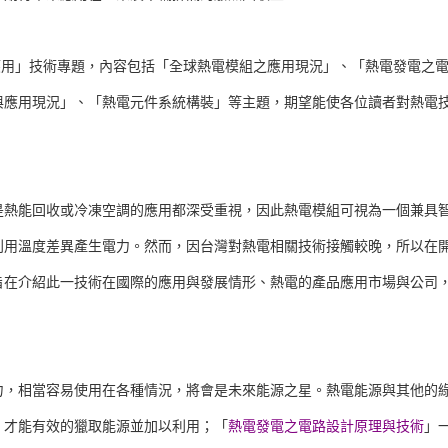
應用」技術專題，內容包括「全球熱電模組之應用現況」、「熱電發電之
與應用現況」、「熱電元件系統構裝」等主題，期望能使各位讀者對熱電
是熱能回收或冷凍空調的應用都深受重視，因此熱電模組可視為一個兼具
利用溫度差異產生電力。然而，因台灣對熱電相關技術接觸較晚，所以在
旨在介紹此一技術在國際的應用與發展情形、熱電的產品應用市場與公司
力，相當容易使用在各種情況，將會是未來能源之星。熱電能源與其他的
，才能有效的獵取能源並加以利用；「
熱電發電之電路設計原理與技術
」