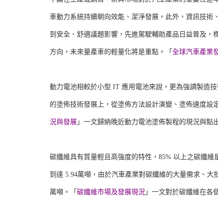
車動力系統持續朝向效能、潔淨發展。此外，資訊技術、
到安全、舒適議題影響，先進駕駛輔助產品日益普及，
方向，未來量產車的輕量化將是重點。「
全球汽車產業
動力電池相較於小型 IT 應用電池來說，更為強調製
的塗佈技術發展上，從塗佈方法設計演變、塗佈速度設定、塗
況與發展
」一文歸納晚近動力電池塗佈製程的現況與點
碳纖維具有質量輕且高強度的特性，85% 以上之碳纖維是由
到達 5.94萬噸，由於汽車產業對碳纖維的大量需求、大批
萬噸。「
碳纖維市場及發展現況
」一文對於碳纖維在各