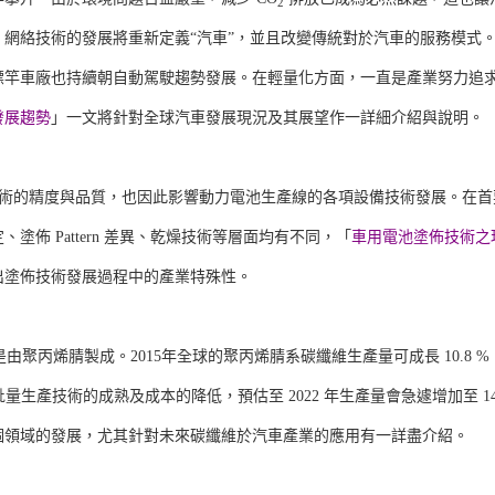
2
網絡技術的發展將重新定義“汽車”，並且改變傳統對於汽車的服務模式
標竿車廠也持續朝自動駕駛趨勢發展。在輕量化方面，一直是產業努力追
發展趨勢
」一文將針對全球汽車發展現況及其展望作一詳細介紹與說明。
造技術的精度與品質，也因此影響動力電池生產線的各項設備技術發展。在首
佈 Pattern 差異、乾燥技術等層面均有不同，「
車用電池塗佈技術之
出塗佈技術發展過程中的產業特殊性。
聚丙烯腈製成。2015年全球的聚丙烯腈系碳纖維生產量可成長 10.8 %
量生產技術的成熟及成本的降低，預估至 2022 年生產量會急遽增加至 14.
個領域的發展，尤其針對未來碳纖維於汽車產業的應用有一詳盡介紹。