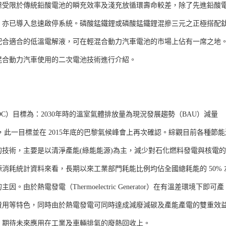
但受限於傳統鉛酸電池的瞬充效率及淺充放循環壽命較差，除了先進鉛酸
，亦已導入怠速啟停系統。磷酸錳鐵鋰或磷酸錳鐵鋰混摻三元之正極搭配
配合適合的低溫電解液，可在輕混合動力汽車電池的市場上佔有一席之地
混合動力汽車使用的二次電池技術進行介紹。
NDC）目標為：2030年時的溫室氣體排放量為現況發展趨勢（BAU）減量
0%，此一目標並在 2015年底的巴黎氣候峰會上再次確認。綜觀目前各種節能
技術，主要是以清淨產能(綠能能源)為主，減少對石化燃料發電與核電
消耗統計資料來看，長期以來工業部門耗能比例均佔全國總耗能的 50% 
熱電發電（Thermoelectric Generator）在有溫差環境下即可產
費用等特色，同時由於熱電發電可同時達成減廢減碳及產能產電的雙重效
，期待未來應用在工業及車輛排氣的廢熱回收上。