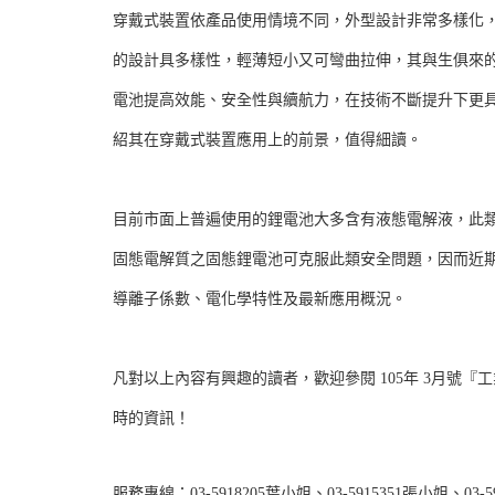
穿戴式裝置依產品使用情境不同，外型設計非常多樣化
的設計具多樣性，輕薄短小又可彎曲拉伸，其與生俱來
電池提高效能、安全性與續航力，在技術不斷提升下更
紹其在穿戴式裝置應用上的前景，值得細讀。
目前市面上普遍使用的鋰電池大多含有液態電解液，此
固態電解質之固態鋰電池可克服此類安全問題，因而近
導離子係數、電化學特性及最新應用概況。
凡對以上內容有興趣的讀者，歡迎參閱 105年 3月號『
時的資訊！
服務專線：03-5918205葉小姐、03-5915351張小姐、03-5