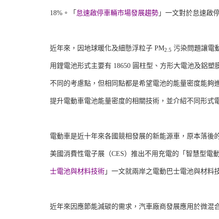
18%。「
怠速啟停車輛市場發展趨勢
」一文對於怠速啟
近年來，因地球暖化及細懸浮粒子 PM
污染問題讓電
2.5
用鋰電池形式主要有 18650 圓柱型、方形大電池及
不同的考慮點，但相同點都是希望電池的能量密度能夠
提升電動車電池能量密度的相關技術，並介紹不同形式電
電動車是近十年來各國競相發展的新能源車，原本落後的
美國消費性電子展（CES）推出不用充電的「智慧型電動
士電池與材料技術
」一文就兩岸之電動巴士電池與材料
近年來因應節能減碳的需求，汽車廠商發展應用於微混合