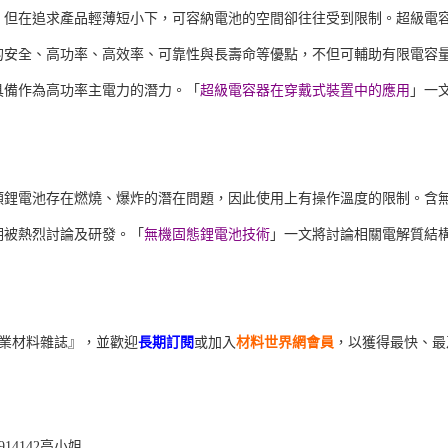
，但在追求產品輕薄短小下，可容納電池的空間卻往往受到限制。超級電
的安全、高功率、高效率、可靠性與長壽命等優點，不但可輔助有限電容
具備作為高功率主電力的潛力。「
超級電容器在穿戴式裝置中的應用
」一
類鋰電池存在燃燒、爆炸的潛在問題，因此使用上有操作溫度的限制。含
期被熱烈討論及研發。「
無機固態鋰電池技術
」一文將討論相關電解質結
工業材料雜誌』，並歡迎
長期訂閱
或加入
材料世界網會員
，以獲得最快、最
914142高小姐