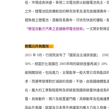
低，市場成長快速。車用二次電池原以鉛酸電池為主，
之外，鋰電池因具備較佳的瞬充效率及淺充放循環壽命
鋰負極之鋰電池，憑藉其長壽命、可快充快放的優點，
「
微混合動力汽車之怠速啟停電池技術
」一文將針對微
熱電元件與應用
2015 年 9月，行政院宣布了「國家自主減排貢獻」（I
50%，相當於比我國在 2005年時的碳排放量再減少 2
碳相關技術，包括風力、太陽能等一般大眾已耳熟能詳的
求，而連帶發揮對於減碳的貢獻。不過，由我國總體能源
右，龐大的工業製程廢熱及排碳是我國排碳量快速成長的主因。由於
電，具無動件、媒介及裝置量門檻，高稼動率及低維護
因此在美國、歐盟及日本等先進國家均獲大力投入發展