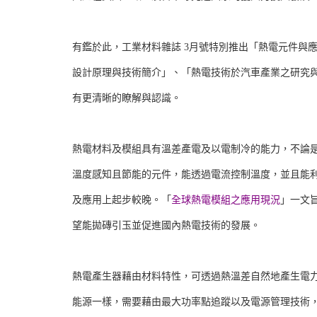
有鑑於此，工業材料雜誌 3月號特別推出「熱電元件與
設計原理與技術簡介」、「熱電技術於汽車產業之研究
有更清晰的瞭解與認識。
熱電材料及模組具有溫差產電及以電制冷的能力，不論
溫度感知且節能的元件，能透過電流控制溫度，並且能
及應用上起步較晚。「
全球熱電模組之應用現況
」一文
望能拋磚引玉並促進國內熱電技術的發展。
熱電產生器藉由材料特性，可透過熱溫差自然地產生電
能源一樣，需要藉由最大功率點追蹤以及電源管理技術