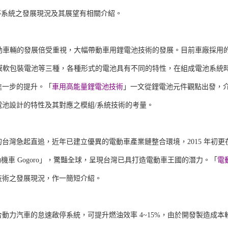
停系統之發展現況及其展望有相關介紹。
動車輛的發展倍受重視，大幅帶動車用鋰電池技術的發展。目前車廠採用
鋁塑膜軟包裝電池等三種，各種形式的電池具有不同的特性，在組成電池系統
進一步的提升。「
車用高能量鋰電池技術
」一文從鋰電池元件觀點出發，
池設計的特性及其對應之模組/系統技術的考量。
台灣急起直追，近年已建立優異的電動車產業鏈整合環境，2015 年初更
機車 Gogoro」，驚豔全球，呈現台灣已具打造電動車王國的潛力。「
電
技術之發展現況，作一簡短介紹。
動力汽車的怠速啟停系統，可提升燃油效率 4~15%，由於開發製造成本