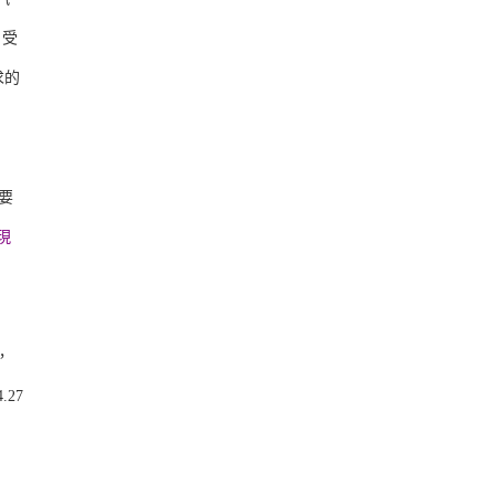
。受
求的
要
現
，
27