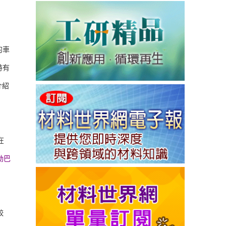
的車
時有
介紹
在
動巴
較