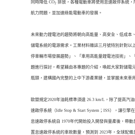
同時降低 CO
排放，各種電動車將使用怠速啟停系統，
2
航力問題，並加速綠能電動車的發展。
未來動力鋰電池的趨勢將朝向高能量、高安全、低成本
儲電系統的電源需求。工業材料雜誌三月號特別針對以
停車輛市場發展趨勢」、「車用高能量鋰電池技術」、
題進行探討，希望藉由本專題的介紹，喚起大家對儲電
瓶頸，建構國內完整的上中下游產業鏈，並掌握未來車
歐盟規定2020年油耗標準須達 26.3 km/L，除
速啟停系統（Idle Stop & Start System；I
怠速啟停系統自 1970年代開始投入開發與量產後，帶動怠
置怠速啟停系統的車款數量，預測到 2023年，全球配備