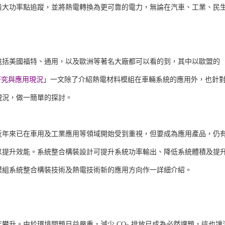
最大功率點追蹤，並將熱電轉換為更可靠的電力，無論在汽車、工業、民
包括美國福特、通用，以及歐洲等著名大廠都可以看的到，其中以歐盟的
研究與應用現況
」一文除了介紹熱電材料模組在車輛系統的應用外，也針
現況，做一簡單的探討。
近年來已在車用及工業應用等領域開始受到重視，但要成為應用產品，仍
以提升效能。系統整合構裝設計可提升系統功率輸出、降低系統體積及提
模組系統整合構裝技術及熱電技術新的應用方向作一詳細介紹。
攀升。由於環境問題日益嚴重，減少 CO
排放已成為必然課題，這也讓