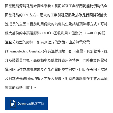
國總體能源消耗統計資料來看，長期以來工業部門耗能比例均佔全
國總耗能的50%左右，龐大的工業製程廢熱及排碳是我國排碳量快
速成長的主因。目前利用傳統的汽電共生及鍋爐預熱等方式，可將
絕大部份的中高溫廢熱(>400˚C)回收利用，但對於100~400˚C的低
溫且分散型的廢熱，則尚無理想的對策。由於熱電發電
(Thermoelectric Genetator)在有溫差環境下即可產電，具無動件、媒
介及裝置量門檻，高稼動率及低維護費用等特色，同時由於熱電發
電可同時達成減廢減碳及產能產電的雙重效益，因此在美國、歐盟
及日本等先進國家均獲大力投入發展，期待未來應用在工業及車輛
排氣的廢熱回收上。
Download檔案下載