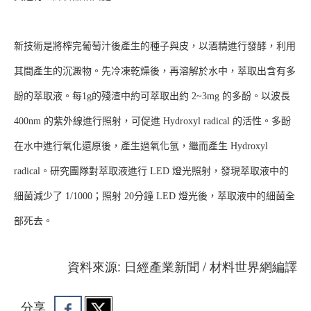
新技術是將榨完葡萄汁後產生的種子與皮，以酒精進行發酵，利用
其間產生的沉澱物。先冷凍乾燥後，再溶解於水中，萃取出含有多
酚的萃取液。每1g的殘渣中約可萃取出約 2~3mg 的多酚。以波長
400nm 的紫外線進行照射，可促進 Hydroxyl radical 的活性。多酚
在水中進行氧化還原後，產生過氧化氫，繼而產生 Hydroxyl
radical。研究團隊對萃取液進行 LED 燈光照射，發現萃取液中的
細菌減少了 1/1000；照射 20分鐘 LED 燈光後，萃取液中的細菌全
部死去。
資料來源: 日經產業新聞 / 材料世界網編譯
分享