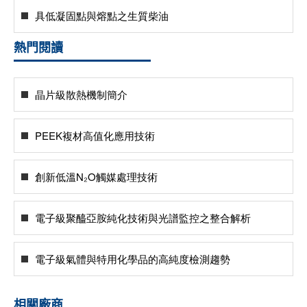
具低凝固點與熔點之生質柴油
熱門閱讀
晶片級散熱機制簡介
PEEK複材高值化應用技術
創新低溫N₂O觸媒處理技術
電子級聚醯亞胺純化技術與光譜監控之整合解析
電子級氣體與特用化學品的高純度檢測趨勢
相關廠商