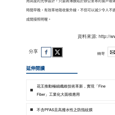
用高度的光學設計，只要將薄膜貼於辦公室等的窗戶玻
時間早晚，有效率地吸收紫外線，不但可以減少令人不
成間接照明喔。
資料來源: http://www
分享
轉寄
延伸閱讀
花王推動極細纖維技術革新，實現「Fine
Fiber」工業化大面積應用
不含PFAS且高撥水性之防指紋膜