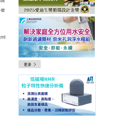
節與
一變
tml
更多