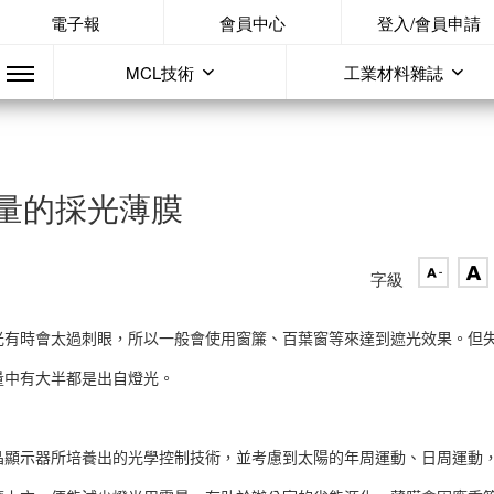
電子報
會員中心
登入/會員申請
MCL技術
工業材料雜誌
量的採光薄膜
字級
光有時會太過刺眼，所以一般會使用窗簾、百葉窗等來達到遮光效果。但
量中有大半都是出自燈光。
晶顯示器所培養出的光學控制技術，並考慮到太陽的年周運動、日周運動