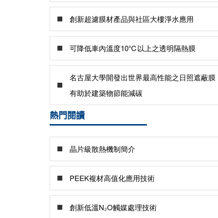
創新超濾膜材產品與社區大樓淨水應用
可降低車內溫度10℃以上之透明隔熱膜
名古屋大學開發出世界最高性能之日照遮蔽膜
有助於建築物節能減碳
熱門閱讀
晶片級散熱機制簡介
PEEK複材高值化應用技術
創新低溫N₂O觸媒處理技術