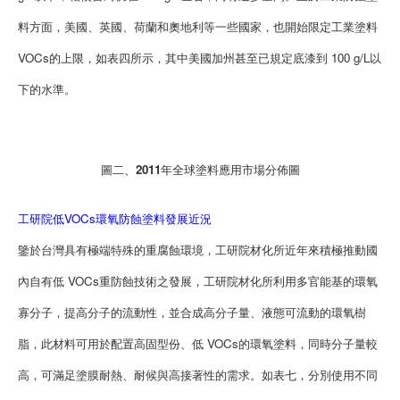
料方面，美國、英國、荷蘭和奧地利等一些國家，也開始限定工業塗料
VOCs的上限，如表四所示，其中美國加州甚至已規定底漆到 100 g/L以
下的水準。
圖二、2011年全球塗料應用市場分佈圖
工研院低VOCs環氧防蝕塗料發展近況
鑒於台灣具有極端特殊的重腐蝕環境，工研院材化所近年來積極推動國
內自有低 VOCs重防蝕技術之發展，工研院材化所利用多官能基的環氧
寡分子，提高分子的流動性，並合成高分子量、液態可流動的環氧樹
脂，此材料可用於配置高固型份、低 VOCs的環氧塗料，同時分子量較
高，可滿足塗膜耐熱、耐候與高接著性的需求。如表七，分別使用不同