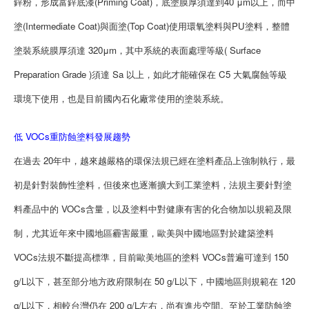
鋅粉，形成富鋅底漆(Priming Coat)，底塗膜厚須達到40 μm以上，而中
塗(Intermediate Coat)與面塗(Top Coat)使用環氧塗料與PU塗料，整體
塗裝系統膜厚須達 320μm，其中系統的表面處理等級( Surface
Preparation Grade )須達 Sa 以上，如此才能確保在 C5 大氣腐蝕等級
環境下使用，也是目前國內石化廠常使用的塗裝系統。
低 VOCs重防蝕塗料發展趨勢
在過去 20年中，越來越嚴格的環保法規已經在塗料產品上強制執行，最
初是針對裝飾性塗料，但後來也逐漸擴大到工業塗料，法規主要針對塗
料產品中的 VOCs含量，以及塗料中對健康有害的化合物加以規範及限
制，尤其近年來中國地區霾害嚴重，歐美與中國地區對於建築塗料
VOCs法規不斷提高標準，目前歐美地區的塗料 VOCs普遍可達到 150
g/L以下，甚至部分地方政府限制在 50 g/L以下，中國地區則規範在 120
g/L以下，相較台灣仍在 200 g/L左右，尚有進步空間。至於工業防蝕塗