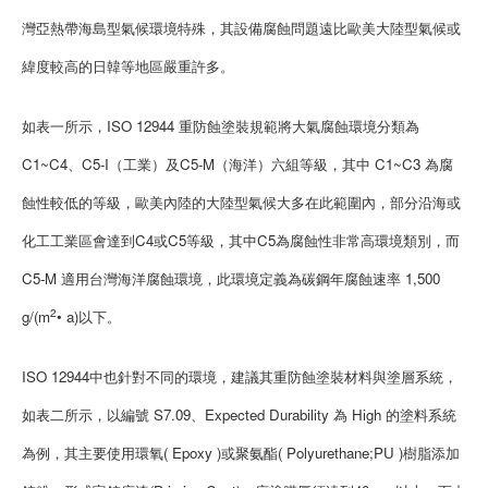
灣亞熱帶海島型氣候環境特殊，其設備腐蝕問題遠比歐美大陸型氣候或
緯度較高的日韓等地區嚴重許多。
如表一所示，ISO 12944 重防蝕塗裝規範將大氣腐蝕環境分類為
C1~C4、C5-I（工業）及C5-M（海洋）六組等級，其中 C1~C3 為腐
蝕性較低的等級，歐美內陸的大陸型氣候大多在此範圍內，部分沿海或
化工工業區會達到C4或C5等級，其中C5為腐蝕性非常高環境類別，而
C5-M 適用台灣海洋腐蝕環境，此環境定義為碳鋼年腐蝕速率 1,500
2
g/(m
• a)以下。
ISO 12944中也針對不同的環境，建議其重防蝕塗裝材料與塗層系統，
如表二所示，以編號 S7.09、Expected Durability 為 High 的塗料系統
為例，其主要使用環氧( Epoxy )或聚氨酯( Polyurethane;PU )樹脂添加