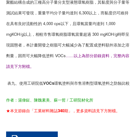
聚酯結構合成的三種高分子量分支型液態環氧樹脂，其黏度與分子量等
測試結果可發現，重量平均分子量均達到 6,300以上，而黏度仍可維持
在具有良好流動性的 4,000 cps以下，且環氧當量均達到 1,000
mgKOH/g以上，相較市售環氧樹脂環氧當量超過 300 mgKOH/g時即呈
現固態者，本計畫開發之樹脂可大幅減少為了配置成塗料額外添加之溶
劑量，因而可大幅降低塗料 VOCs
……以上為部分節錄資料，完整內容
請見下方附檔。
表九、使用工研院低VOCs環氧塗料與市售溶劑型環氧塗料之防蝕比較
作者：湯偉鉦、陳魏素美、蘇一哲 / 工研院材化所
★本文節錄自「工業材料雜誌340期」，更多資料請見下方附檔。