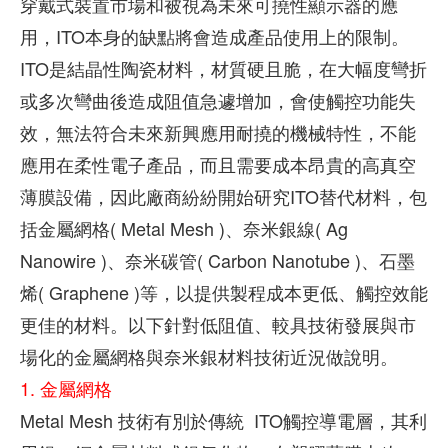
穿戴式裝置市場和被視為未來可撓性顯示器的應
用，ITO本身的缺點將會造成產品使用上的限制。
ITO是結晶性陶瓷材料，材質硬且脆，在大幅度彎折
或多次彎曲後造成阻值急遽增加，會使觸控功能失
效，無法符合未來新興應用耐撓的機械特性，不能
應用在柔性電子產品，而且需要成本昂貴的高真空
薄膜設備，因此廠商紛紛開始研究ITO替代材料，包
括金屬網格( Metal Mesh )、奈米銀線( Ag
Nanowire )、奈米碳管( Carbon Nanotube )、石墨
烯( Graphene )等，以提供製程成本更低、觸控效能
更佳的材料。以下針對低阻值、較具技術發展與市
場化的金屬網格與奈米銀材料技術近況做說明。
1. 金屬網格
Metal Mesh 技術有別於傳統 ITO觸控導電層，其利