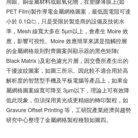
用銀、銅金屬材料或銀氧化物，在塑膠薄膜上(如
PET Film)製作導電金屬網格圖案，最低面電阻可達
小於 0.1Ω/□，只是受限於製造商的設備及技術水
準，Mesh 線寬大多在 5µm以上，會產生 Moire 效
應，影響可視性。Moire 效應簡單來講是指觸控層
的金屬網格規則對齊圖案與顯示器的黑色矩陣(
Black Matrix )及彩色濾光片層，因交疊所產生出的
干擾波紋圖案，如圖三所示。因此較不適合用於高
解析度的智慧型手機及平板電腦等產品上，如果金
屬網格圖案線寬可降至 3µm以下，理論上可有效降
低此現象，但須採用黃光或更精細的轉印製程，如
Gravure Offset Printing 等，工研院產業經濟與趨勢
研究中心整理了金屬網格製程種類如圖四。