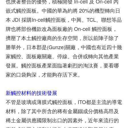
也挾著整合的優勢，積極開發 In-cell 及 On-cell 內
嵌式觸控面板。中國的華為約將 20%的機型轉向日
本 JDI 採購In-cell觸控面板，中興、TCL、聯想等品
牌也將部份機款改為面板廠的 On-cell 觸控面板，
擠壓了本土觸控廠商的生存空間，所以前陣子除了
勝華外，日本郡是(Gunze)關廠，中國也有近四十幾
家觸控、面板廠關廠、停線、合併或轉向其他產業
發展。觸控面板產業面臨著劇烈的淘汰賽，要看哪
家的口袋夠深，才能夠存活下來。
新觸控材料的技術發展
不管是玻璃或薄膜式觸控面板，ITO都是主流的導電
材料，除了其中所含的稀有金屬銦成分價格高昂及
稀土金屬供應國限制出口的因素外，近年來流行的