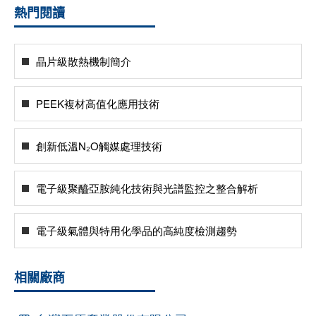
熱門閱讀
晶片級散熱機制簡介
PEEK複材高值化應用技術
創新低溫N₂O觸媒處理技術
電子級聚醯亞胺純化技術與光譜監控之整合解析
電子級氣體與特用化學品的高純度檢測趨勢
相關廠商