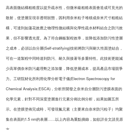
高表面微結構粗糙度以提升疏水性，但微米級粗糙表面會造成可見光的
散射，使塗層呈現非透明狀態，因利用奈米粒子堆積成奈米尺寸粗糙結
構，可達到如蓮花效應之物理性微結構與化學性疏水材料結合之防污效
果，但不影響透光度。為了符合鋼板製程效率，並降低添加防污性塗層
之成本，必須以自分層(Self-stratifying)技術將防污與耐久性面塗結合，
可在一道製程中同時達到防污、耐久與接著等多重特性。此技術更能減
少高單價奈米防污處理劑之添加量，降低塗層成本，提高產品市場競爭
力。工研院材化所利用化學分析電子儀(Electron Spectroscopy for
Chemical Analysis;ESCA)，分析所開發之奈米自分層防污塗膜表面的
化學元素，針對不同深度塗層進行元素分佈比例分析，結果如圖五所
示。在塗膜塗佈完成時，可發現氟元素（主要來自奈米防污粒子）均聚
集在表面約1.5 nm的表層……以上內容為重點摘錄，如欲詳全文請見原
文