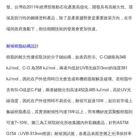
發。台灣在2011年經濟部推動石化產業高值化，開發具有高耐久性、環
保及防污性的鋼捲塗料產品，除了是產業趨勢更是重要政策方向，在市
場與政府激勵下，相信相關技術的發展會更加快速。
耐候樹脂結構設計
樹脂的耐久性優劣取決於分子鏈結構，如表四所示。C-C鍵能為346
kJ/mol、C-O 為358 kJ/mol，兩者均低於UVB光線313nm的強度381
kJ/mol，因此在戶外使用時日光會造成有機樹脂裂解及破壞。若樹脂中
含有Si-O或是C-F鍵，兩者鍵能分別高達452及485 kJ/mol，高於UV光
線強度，因此在戶外使用時不易劣化，耐候可超過10年，如目前市場上
氟碳樹脂產品，其實測耐候性均達15年以上，而有機矽改質聚酯樹脂則
可達7~10年。圖三為工研院材化所收集國內外彩鋼產品，針對ASTM
G154（UVB-313nm燈源）耐候測試後，各產品表面塗層之光澤保持率