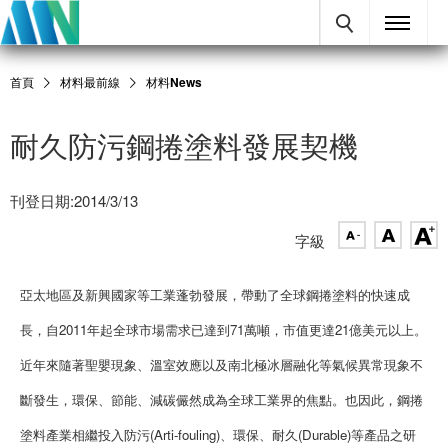
首頁
材料最前線
材料News
耐久防污鋼捲塗料發展契機
刊登日期:2014/3/13
字級
亞太地區及新興國家等工業蓬勃發展，帶動了全球鋼捲塗料的快速成
長，自2011年起全球市場需求已達到71萬噸，市值更達21億美元以上。
近年來隨著聖嬰現象、溫室效應以及南北極冰層融化等氣候異常現象不
斷發生，環保、節能、減碳儼然成為全球工業界的焦點。也因此，鋼捲
塗料產業相繼投入防污(Arti-fouling)、環保、耐久(Durable)等產品之研