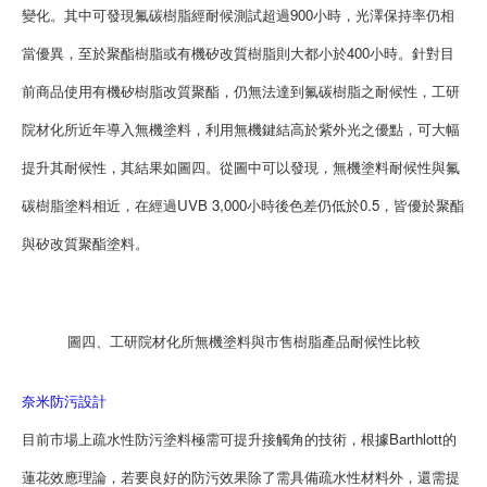
變化。其中可發現氟碳樹脂經耐候測試超過900小時，光澤保持率仍相
當優異，至於聚酯樹脂或有機矽改質樹脂則大都小於400小時。針對目
前商品使用有機矽樹脂改質聚酯，仍無法達到氟碳樹脂之耐候性，工研
院材化所近年導入無機塗料，利用無機鍵結高於紫外光之優點，可大幅
提升其耐候性，其結果如圖四。從圖中可以發現，無機塗料耐候性與氟
碳樹脂塗料相近，在經過UVB 3,000小時後色差仍低於0.5，皆優於聚酯
與矽改質聚酯塗料。
圖四、工研院材化所無機塗料與市售樹脂產品耐候性比較
奈米防污設計
目前市場上疏水性防污塗料極需可提升接觸角的技術，根據Barthlott的
蓮花效應理論，若要良好的防污效果除了需具備疏水性材料外，還需提