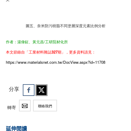
圖五、奈米防污樹脂不同塗層深度元素比例分析
作者：湯偉鉦、黃元昌/工研院材化所
本文節錄自「工業材料雜誌327期」，更多資料請見：
https://www.materialsnet.com.tw/DocView.aspx?id=11708
分享
聯絡我們
轉寄
延伸閱讀