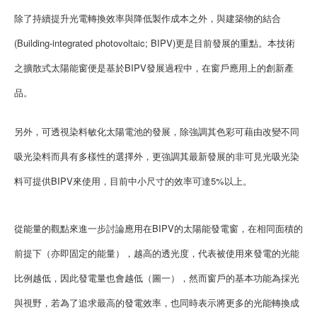
除了持續提升光電轉換效率與降低製作成本之外，與建築物的結合
(Building-integrated photovoltaic; BIPV)更是目前發展的重點。本技術
之擴散式太陽能窗便是基於BIPV發展過程中，在窗戶應用上的創新產
品。
另外，可透視染料敏化太陽電池的發展，除強調其色彩可藉由改變不同
吸光染料而具有多樣性的選擇外，更強調其最新發展的非可見光吸光染
料可提供BIPV來使用，目前中小尺寸的效率可達5%以上。
從能量的觀點來進一步討論應用在BIPV的太陽能發電窗，在相同面積的
前提下（亦即固定的能量），越高的透光度，代表被使用來發電的光能
比例越低，因此發電量也會越低（圖一），然而窗戶的基本功能為採光
與視野，若為了追求最高的發電效率，也同時表示將更多的光能轉換成