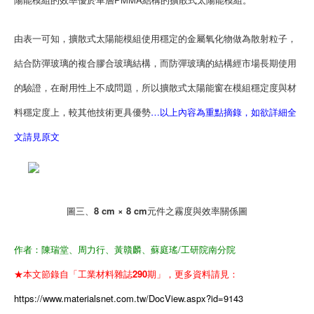
由表一可知，擴散式太陽能模組使用穩定的金屬氧化物做為散射粒子，
結合防彈玻璃的複合膠合玻璃結構，而防彈玻璃的結構經市場長期使用
的驗證，在耐用性上不成問題，所以擴散式太陽能窗在模組穩定度與材
料穩定度上，較其他技術更具優勢
…以上內容為重點摘錄，如欲詳細全
文請見原文
圖三、8 cm × 8 cm元件之霧度與效率關係圖
作者：陳瑞堂、周力行、黃贛麟、蘇庭瑤/工研院南分院
★本文節錄自「工業材料雜誌290期」，更多資料請見：
https://www.materialsnet.com.tw/DocView.aspx?id=9143