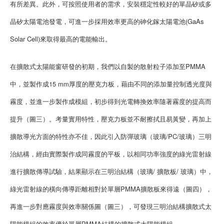
有所差異。此外，可按照使用者的需求，安裝穩定性較好的單晶矽或多
晶矽太陽電池發電，可進一步採用效率更高的砷化鎵太陽電池(GaAs
Solar Cell)來取得最高的電能輸出。
在擴散式太陽能窗研發的初期，我們以自製的散射粒子添加至PMMA
中，並製作成15 mm厚度的壓克力板，藉由不同的添加量控制透光度與
霧度，並進一步製作成模組，初步得到光電轉換效率隨著霧度的提高而
提升（圖三）。考量實用特性，壓克力板並不耐擦拭且易黃變，再加上
擴散導光方面的特性亦不佳，因此引入防彈玻璃（玻璃/PC/玻璃）三明
治結構，經由實際製作成同霧度的平板，以相同功率強度的綠光雷射線
進行擴散傳導試驗，結果顯示在三明治結構（玻璃/ 擴散板/ 玻璃）中，
綠光雷射線的橫向傳導距離相對於單層PMMA擴散板來得遠（圖四），
再進一步對應霧度與效率關係圖（圖三），可發現三明治結構擴散式太
陽能模組的效率優於單層PMMA結構的擴散式太陽能模組。