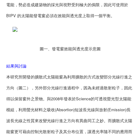
電能，勢必造成建築物的採光與視野受到極大的侷限，因此可使用於
BIPV 的太陽能發電窗必須在效能與透光度上取得一個平衡。
圖一、發電窗效能與透光度示意圖
結果與討論
本研究所開發的擴散式太陽能窗為利用擴散的方式改變部分光線行進之
方向（圖二），另外部分光線行進過程中，因為未經過散射粒子，因此
得以保留窗外之景物。與2008年發表於Science的可透視螢光型太陽能
模組，利用螢光材料之吸收(Absortion)短波長光線與放射(Emission)長
波長光線之性質來改變光線行進之方向有異曲同工之妙。而擴散式太陽
能窗更可藉由控制光散射粒子及其分布位置，讓透光率隨不同的應用而