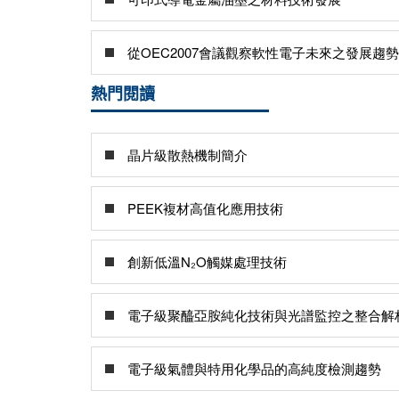
從OEC2007會議觀察軟性電子未來之發展趨勢
熱門閱讀
晶片級散熱機制簡介
PEEK複材高值化應用技術
創新低溫N₂O觸媒處理技術
電子級聚醯亞胺純化技術與光譜監控之整合解
電子級氣體與特用化學品的高純度檢測趨勢