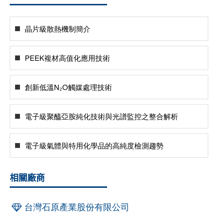
晶片級散熱機制簡介
PEEK複材高值化應用技術
創新低溫N₂O觸媒處理技術
電子級聚醯亞胺純化技術與光譜監控之整合解析
電子級氣體與特用化學品的高純度檢測趨勢
相關廠商
台灣石原產業股份有限公司