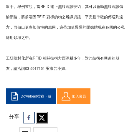
幫手。舉例來說，當RFID 碰上無線通訊技術，其可以藉助無線通訊傳
輸網路，將前端因RFID 對標的物之辨識資訊，平安且準確的傳送到遠
方，而做出更多加值性的應用，這些加值慢慢的開始體現在各國的公私
應用領域之中。
工研院材化所在RFID 相關技術方面深耕多年，對此技術有興趣的朋
友，請洽詢03-5917151 梁淑芸小姐。
Download檔案下載
加入會員
分享