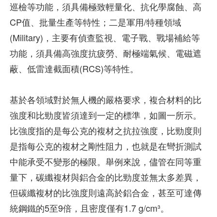
巡檢等功能，須具備極致輕量化、抗化學腐蝕、高
CP值、批量生產等特性；二是軍用/特種領域
(Military)，主要有偵查監視、電子戰、戰場補給等
功能，須具備高強度抗疲勞、耐極端氣候、電磁遮
蔽、低雷達截面積(RCS)等特性。
基於各領域對於無人機的嚴格要求，複合材料的比
強度和比勁度皆須達到一定的標準，如圖一所示。
比強度指的是每公克的複材之抗拉強度，比勁度則
是指每公克的複材之剛性阻力，也就是在彎折測試
中能承受不變形的極限。舉例來說，儘管在同等重
量下，碳纖複材與鋁合金的比勁度並無太多差異，
但碳纖複材的比強度則遠高於鋁合金，甚至可達傳
統鋼鐵的5至9倍，且密度僅有1.7 g/cm³。