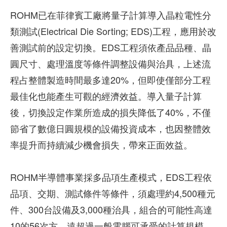
ROHM已在菲律賓工廠將量子計算導入晶粒電性分
類測試(Electrical Die Sorting; EDS)工程，應用於改
善測試前的設定切換。EDS工程須依產品品種、晶
圓尺寸、處理溫度等條件調整設備與治具，上述流
程占整體製造時間最多達20%，但即使僅部分工程
最佳化也能產生可觀的經濟效益。導入量子計算
後，切換設定作業所造成的損失降低了40%，不僅
節省了數億日圓規模的設備投資成本，也因整體效
率提升而持續減少機會損失，帶來正面效益。
ROHM半導體事業採多品項生產模式，EDS工程依
品項、交期、測試條件等條件，須處理約4,500種元
件、300台設備及3,000種治具，組合的可能性高達
10的56次方，遠超過一般電腦可承受的計算規模。