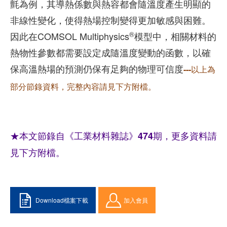
氈為例，其導熱係數與熱容都會隨溫度產生明顯的
非線性變化，使得熱場控制變得更加敏感與困難。
®
因此在COMSOL Multiphysics
模型中，相關材料的
熱物性參數都需要設定成隨溫度變動的函數，以確
保高溫熱場的預測仍保有足夠的物理可信度
---以上為
部分節錄資料，完整內容請見下方附檔。
★本文節錄自《工業材料雜誌》474期，更多資料請
見下方附檔。
Download檔案下載
加入會員