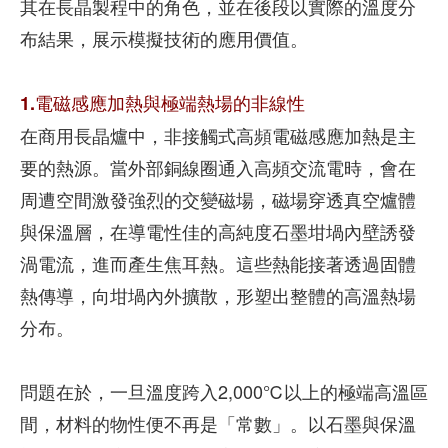
其在長晶製程中的角色，並在後段以實際的溫度分
布結果，展示模擬技術的應用價值。
1.電磁感應加熱與極端熱場的非線性
在商用長晶爐中，非接觸式高頻電磁感應加熱是主
要的熱源。當外部銅線圈通入高頻交流電時，會在
周遭空間激發強烈的交變磁場，磁場穿透真空爐體
與保溫層，在導電性佳的高純度石墨坩堝內壁誘發
渦電流，進而產生焦耳熱。這些熱能接著透過固體
熱傳導，向坩堝內外擴散，形塑出整體的高溫熱場
分布。
問題在於，一旦溫度跨入2,000℃以上的極端高溫區
間，材料的物性便不再是「常數」。以石墨與保溫