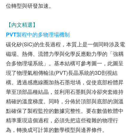
位轉型與研發加速。
【內文精選】
PVT製程中的多物理場機制
碳化矽(SiC)的生長過程，本質上是一個同時涉及電
磁場、熱傳、流體力學與化學反應動力學的「強耦
合多物理場系統」。基本結構可參考圖一，此圖呈
現了物理氣相傳輸法(PVT)長晶系統的3D剖視結
構。透過感應線圈加熱石墨坩堝，促使底部粉體昇
華至頂部晶種結晶，並利用石墨氈與冷卻夾套維持
精確的溫度梯度。同時，分佈於頂部與底部的測溫
點確保了製程監控的數據完整性。要在數值軟體中
精準重現這個過程，必須先把這些複雜的物理行
為，轉換成可計算的數學模型與邊界條件。