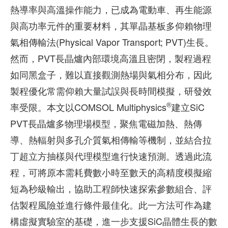
熱導率與高溫操作能力，已成為電動車、再生能源
與高功率元件的重要材料，其單晶基板多仰賴物理
氣相傳輸法(Physical Vapor Transport; PVT)生長。
然而，PVT長晶爐內部環境高溫且密閉，製程過程
如同黑盒子，難以直接觀測熱場與氣相分布，因此
製程優化常需仰賴大量試誤與長時間模擬，研發效
®
率受限。本文以COMSOL Multiphysics
建立SiC
PVT長晶爐多物理場模型，聚焦電磁加熱、熱傳
導、熱輻射與多孔介質氣相傳輸等機制，並結合拉
丁超立方抽樣與代理模型進行快速預測。透過此流
程，可將原本需耗費數小時至數天的高精度模擬縮
短為秒級輸出，協助工程師快速探索參數組合、評
估製程風險並進行條件最佳化。此一方法可作為建
構虛擬實驗室的基礎，進一步支援SiC晶體生長的數