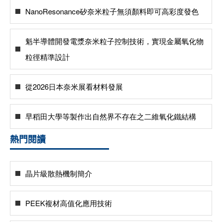
NanoResonance矽奈米粒子無須顏料即可高彩度發色
魁半導體開發電漿奈米粒子控制技術，實現金屬氧化物
粒徑精準設計
從2026日本奈米展看材料發展
早稻田大學等製作出自然界不存在之二維氧化鐵結構
熱門閱讀
晶片級散熱機制簡介
PEEK複材高值化應用技術