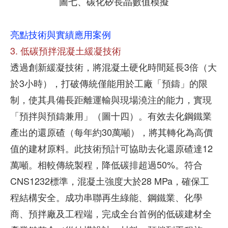
圖七、碳化矽長晶數值模擬
亮點技術與實績應用案例
3. 低碳預拌混凝土緩凝技術
透過創新緩凝技術，將混凝土硬化時間延長3倍（大
於3小時），打破傳統僅能用於工廠「預鑄」的限
制，使其具備長距離運輸與現場澆注的能力，實現
「預拌與預鑄兼用」（圖十四）。有效去化鋼鐵業
產出的還原碴（每年約30萬噸），將其轉化為高價
值的建材原料。此技術預計可協助去化還原碴達12
萬噸。相較傳統製程，降低碳排超過50%。符合
CNS1232標準，混凝土強度大於28 MPa，確保工
程結構安全。成功串聯再生綠能、鋼鐵業、化學
商、預拌廠及工程端，完成全台首例的低碳建材全