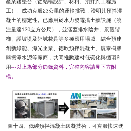
產業鏈整合（從結構設計、材料、預拌到工程施
工）。成功克服23公里的運輸挑戰，證明其預拌混
凝土的穩定性。已應用於水力發電擋土牆設施（澆
注量達120立方公尺），並涵蓋排水陰井、景觀階
梯、護坡堤及陸域載具等多種應用場域。結合預建
創新綠能、海光企業、德欣預拌混凝土、慶泰樹脂
與振添水泥等廠商，共同推動建材低碳化與循環利
用
---以上為部分節錄資料，完整內容請見下方附
檔。
圖十四、低碳預拌混凝土緩凝技術，可克服快速硬