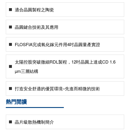
適合晶圓製程之陶瓷
晶圓鍵合技術及其應用
FLOSFIA完成氧化鎵元件用4吋晶圓量產實證
太陽控股突破微細RDL製程，12吋晶圓上達成CD 1.6
µm三層結構
打造安全舒適的優質環境–先進而精微的技術
熱門閱讀
晶片級散熱機制簡介