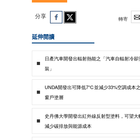
分享
轉寄
延伸閱讀
日產汽車開發出輻射熱能之「汽車自輻射冷卻
裝」
UNDA開發出可降低7℃並減少33%空調成本
窗戶塗層
史丹佛大學開發出紅外線反射型塗料，可望大
減少碳排放與能源成本