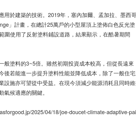
應用於建築的技術。2019年，塞內加爾、孟加拉、墨西
 Challenge」計畫，在總計25萬戶的小型屋頂上塗佈白色反光塗
區也大範圍使用了反射塗料鋪設道路，結果顯示，在酷暑期間
一般塗料的3~5倍。雖然初期投資成本較高，但從長遠來
今後若能進一步提升塗料性能並降低成本，除了一般住宅
業設施亦可望從中受益。在現今須減少能源消耗且同時維
動氣候適應的關鍵。
forgood.jp/2025/04/18/joe-doucet-climate-adaptive-pai