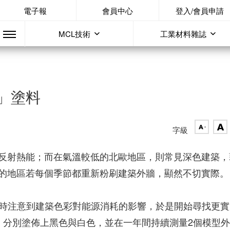
電子報
會員中心
登入/會員申請
MCL技術
工業材料雜誌
」塗料
字級
反射熱能；而在氣溫較低的北歐地區，則常見深色建築，
的地區若每個季節都重新粉刷建築外牆，顯然不切實際。
家住宅時注意到建築色彩對能源消耗的影響，於是開始尋找更
，分別塗佈上黑色與白色，並在一年間持續測量2個模型