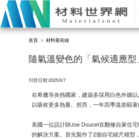
首頁
材料最前線
隨氣溫變色的「氣候適應型
刊登日期:2025/6/7
在希臘等炎熱國家，建築多採用白色外牆以
以吸收更多熱量。然而，一年四季溫差顯著
美國一位設計師Joe Doucet在翻修自
的解決方案。首先製作了2個自宅縮尺模型