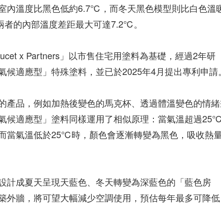
室內溫度比黑色低約6.7℃，而冬天黑色模型則比白色溫
者的內部溫度差距最大可達7.2℃。
oucet x Partners」以市售住宅用塗料為基礎，經過2年研
候適應型」特殊塗料，並已於2025年4月提出專利申請
的產品，例如加熱後變色的馬克杯、透過體溫變色的情緒
氣候適應型」塗料同樣運用了相似原理：當氣溫超過25
而當氣溫低於25℃時，顏色會逐漸轉變為黑色，吸收熱
設計成夏天呈現天藍色、冬天轉變為深藍色的「藍色房
築外牆，將可望大幅減少空調使用，預估每年最多可降低