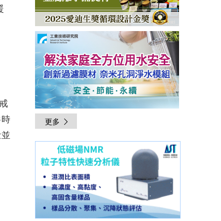
暖
。
戒
℃時
更多
量並