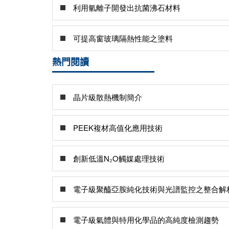
利用氫離子開發出抗菌沸石材料
可提高窗玻璃隔熱性能之塗料
熱門閱讀
晶片級散熱機制簡介
PEEK複材高值化應用技術
創新低溫N₂O觸媒處理技術
電子級聚醯亞胺純化技術與光譜監控之整合解
電子級氣體與特用化學品的高純度檢測趨勢