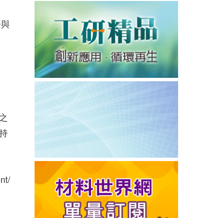
哥與
之
持
nt/