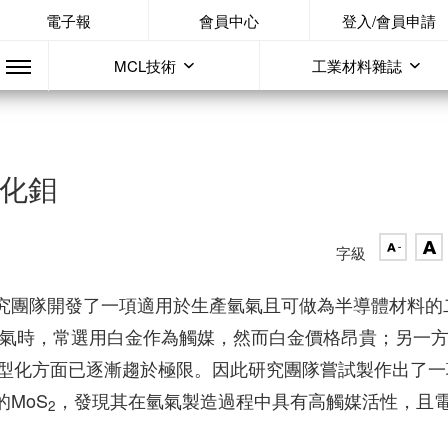
電子報
會員中心
登入/會員申請
MCL技術
工業材料雜誌
硫化鉬
字級
的研究團隊開發了一項適用於生產氫氣且可做為半導體材料的
氫氣時，常選用白金作為觸媒，然而白金價格昂貴；另一
型化方面已逐漸趨於極限。因此研究團隊嘗試製作出了一
的MoS
，發現其在氫氣製造過程中具有高觸媒活性，且
2