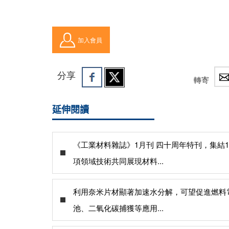
加入會員
分享
轉寄
延伸閱讀
《工業材料雜誌》1月刊 四十周年特刊，集結1
項領域技術共同展現材料...
利用奈米片材顯著加速水分解，可望促進燃料
池、二氧化碳捕獲等應用...