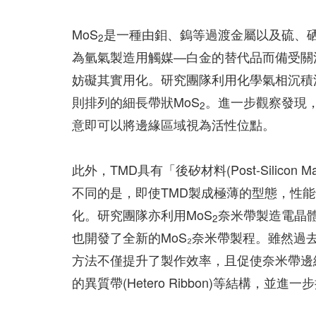
MoS
是一種由鉬、鎢等過渡金屬以及硫、硒
2
為氫氣製造用觸媒—白金的替代品而備受關
妨礙其實用化。研究團隊利用化學氣相沉積法
則排列的細長帶狀MoS
。進一步觀察發現
2
意即可以將邊緣區域視為活性位點。
此外，TMD具有「後矽材料(Post-Silico
不同的是，即使TMD製成極薄的型態，性
化。研究團隊亦利用MoS
奈米帶製造電晶
2
也開發了全新的MoS₂奈米帶製程。雖然過去
方法不僅提升了製作效率，且促使奈米帶邊
的異質帶(Hetero Ribbon)等結構，並進