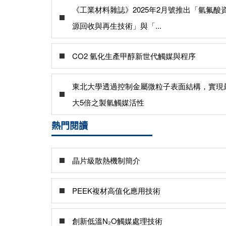
《工業材料雜誌》2025年2月號推出「氫氟酸
源回收與再生技術」與「...
CO2 氫化生產甲醇新世代觸媒與程序
東北大學透過控制金屬微粒子表面結構，實現
大5倍之製氫觸媒活性
熱門閱讀
晶片級散熱機制簡介
PEEK複材高值化應用技術
創新低溫N₂O觸媒處理技術