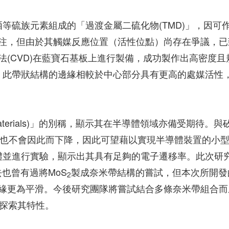
等硫族元素組成的「過渡金屬二硫化物(TMD)」，因可
注，但由於其觸媒反應位置（活性位點）尚存在爭議，已
(CVD)在藍寶石基板上進行製備，成功製作出高密度且
，此帶狀結構的邊緣相較於中心部分具有更高的處媒活性
n Materials)」的別稱，顯示其在半導體領域亦備受期待。與
能也不會因此而下降，因此可望藉以實現半導體裝置的小
體並進行實驗，顯示出其具有足夠的電子遷移率。此次研
也曾有過將MoS
製成奈米帶結構的嘗試，但本次所開發
2
緣更為平滑。今後研究團隊將嘗試結合多條奈米帶組合而
一步探索其特性。