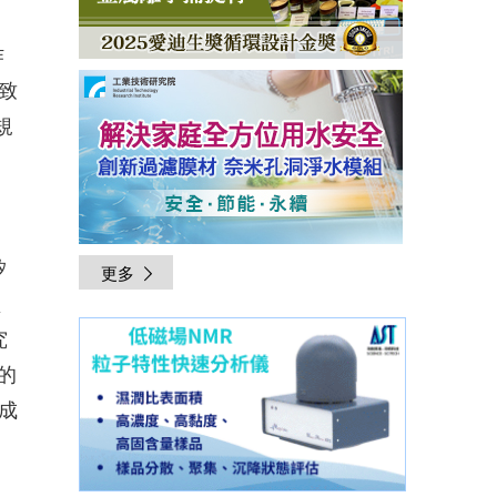
作
致
規
，
矽
更多
型
究
的
成