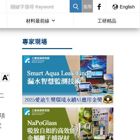
進階
English
材料最前線
工研精品
專家現場
二
方
項
電