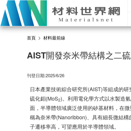
首頁
材料最前線
AIST開發奈米帶結構之二
刊登日期:2025/6/26
日本產業技術綜合研究所(AIST)等組成
硫化鉬(MoS
)。利用電化學方式以水製造
2
面，半導體領域廣泛使用的矽基材料，在微
稱為奈米帶(Nanoribbon)、具有細長微結構
子遷移率高，可望應用於半導體領域。