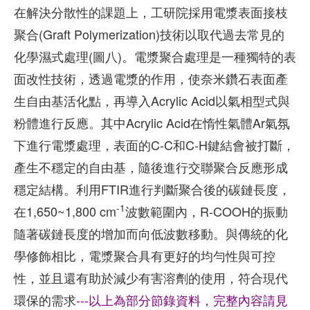
在解決分散性的課題上，工研院採用電漿表面接枝
聚合(Graft Polymerization)技術以取代過去常見的
化學濕式處理(圖八)。電漿聚合處理是一種獨特的表
面改性技術，透過電漿的作用，使奈米鑽石表面產
生自由基活化點，再導入Acrylic Acid以氣相型式與
粉體進行反應。其中Acrylic Acid在惰性氣體Ar氣氛
下進行電漿處理，表面的C-C和C-H鍵結會被打斷，
產生不穩定的自由基，隨後進行交聯聚合反應形成
穩定結構。利用FTIR進行判斷聚合後的碳鏈長度，
-1
在1,650~1,800 cm
波數範圍內，R-COOH的振動
隨著碳鏈長度的增加而向低波數移動。與傳統的化
學修飾相比，電漿聚合具有更好的均勻性與可控
性，並且還有助於減少有害溶劑的使用，符合現代
環保的需求
---以上為部分節錄資料，完整內容請見