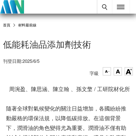
首頁
材料最前線
低能耗油品添加劑技術
刊登日期:2025/6/5
字級
周涴盈、陳思涵、陳立翰 、孫文檠 / 工研院材化所
隨著全球對氣候變化的關注日益增加，各國紛紛推
動嚴格的環保法規，以降低碳排放。在這個背景
下，潤滑油的角色變得尤為重要。潤滑油不僅有助