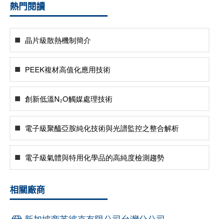
熱門閱讀
晶片級散熱機制簡介
PEEK複材高值化應用技術
創新低溫N₂O觸媒處理技術
電子級聚醯亞胺純化技術與光譜監控之整合解析
電子級氣體與特用化學品的高純度檢測趨勢
相關廠商