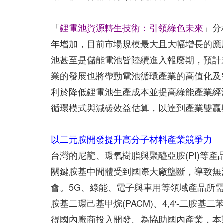
「
鋰電池資源轉生技術：引領綠色未來
」分
年增加，目前市場規模最大且大幅增長的應
池甚至是儲能電池皆陸續進入報廢期，預計
業的發展也將帶動電池循環產業的高值化及
利於降低鋰電池生產成本並提高綠能產業經
循環模式與減碳效益估算，以達到產業雙贏
以二元胺開發提升高分子材料產業競爭力
台灣的尼龍、環氧樹脂與聚醯亞胺(PI)等
關鍵胺基中間體受到國際大廠壟斷，導致無
會。5G、綠能、電子與車用等領域產品所需
胺基二環己基甲烷(PACM)、4,4ʹ-二
得國內廠商投入開發。為協助國內產業，本