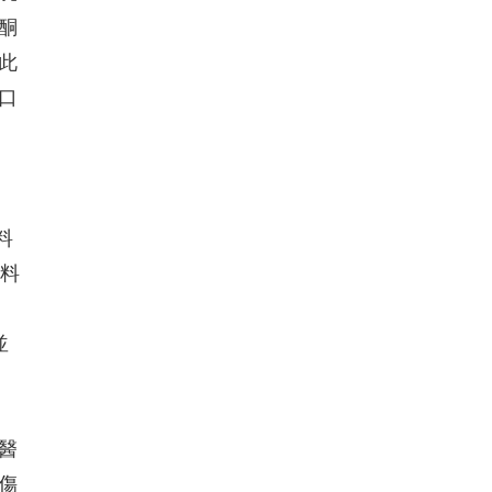
酮
此
口
料
材料
並
醫
傷