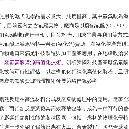
所使用的濕式化學品需求量大、純度極高，其中氫氟酸為濕
，目前國內之含氟廢棄物，廠商是以廢氫氟酸(C-0202
910，約14.5萬噸)進行申報，且以降階使用或異業再利用等方式
氫氟酸上游原物料—螢石(氟化鈣)資源，在氟化學產業鏈
仰賴進口來滿足科技製造與加工產業應用，在地緣政治影
「
廢氫氟酸資源高值化技術
」研析我國科技產業廢氫氟酸
化技術可行性評估，以建構氟化鈣純化高值化製程；且研
國廢氫氟酸資源循環技術發展策略借鏡參考。
鋁熱反應在高溫材料合成及廢棄物處理中的應用。隨著全
戰，而鋁熱反應憑藉其高效釋放熱能，成為一種可行的替
了影響鋁熱劑性能的各種因素，包括：燃料的物理化學特
並進一步介紹了鋁熱反應在火工、合金製程、陶瓷合成及