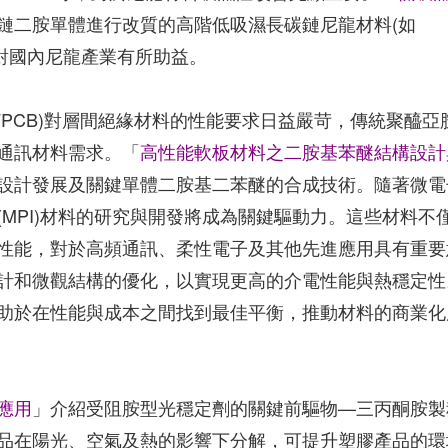
鏈二胺單體進行改質的高階低吸濕長碳鏈尼龍材料(如
預期對國內尼龍產業有所助益。
FPCB)對層間絕緣材料的性能要求日益嚴苛，傳統聚醯亞
通訊材料需求。「
高性能軟板材料之二胺基苯醚結構設計
設計發展及關鍵單體二胺基二苯醚的合成技術。隨著微電
MPI)材料的研究與開發將成為關鍵驅動力。這些材料不
性能，對於高頻通訊、柔性電子及其他先進應用具有重要
計和微觀結構的優化，以實現更高的介電性能與熱穩定性
助於在性能與成本之間找到最佳平衡，推動材料的商業化
應用
」介紹受阻胺型光穩定劑的關鍵前驅物—三丙酮胺製
品在陽光、空氣及熱的影響下分解，可提升塑膠產品的環