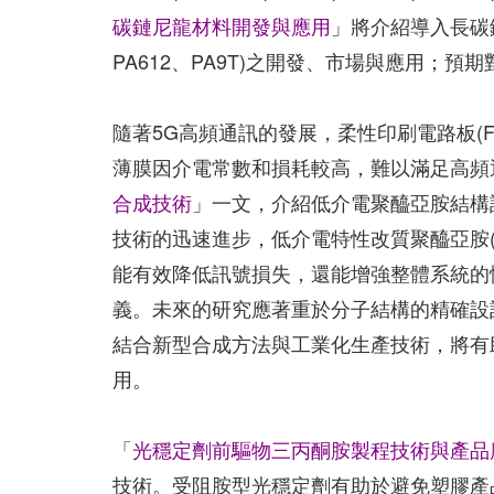
碳鏈尼龍材料開發與應用
」將介紹導入長碳
PA612、PA9T)之開發、市場與應用；
隨著5G高頻通訊的發展，柔性印刷電路板(
薄膜因介電常數和損耗較高，難以滿足高頻
合成技術
」一文，介紹低介電聚醯亞胺結構
技術的迅速進步，低介電特性改質聚醯亞胺(
能有效降低訊號損失，還能增強整體系統的
義。未來的研究應著重於分子結構的精確設
結合新型合成方法與工業化生產技術，將有
用。
「
光穩定劑前驅物三丙酮胺製程技術與產品
技術。受阻胺型光穩定劑有助於避免塑膠產