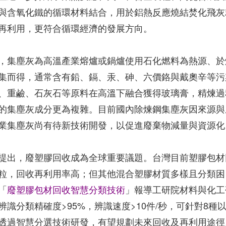
與含氧化鐵的循環材料結合，用於鋁熱反應燒結焚化飛灰
再利用，更符合循環經濟的發展方向。
，集塵灰為高溫產業熔爐或鍋爐使用石化燃料為熱源、於
集而得，通常含有鉛、鎘、汞、砷、六價鉻與戴奧辛等污
、重鹼、石灰石等原料在高溫下融合獲得玻璃膏，精煉過
的集塵灰成分更為複雜。目前國內除煉鋼集塵灰因來源與
業集塵灰尚有待新技術開發，以促進廢棄物減量與資源化
提出，廢塑膠回收成為全球重要議題。台灣目前塑膠包材
粒，回收再利用率高；但其他混合塑膠材質多樣且分類困
「
廢塑膠包材回收智慧分類技術
」報導工研院材料與化工
識分類精確度>95%，辨識速度>10件/秒，可針對8種
透過智慧分選技術研發，有望規劃未來回收及再利用途徑