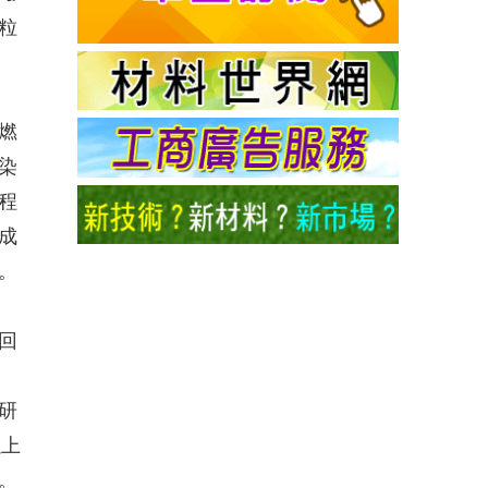
粒
燃
染
程
成
。
回
研
以上
。