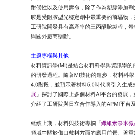
耐候性以及使用壽命，除了作為塑膠添加劑
胺是受阻胺型光穩定劑中最重要的前驅物，
工研院開發具有高產率的三丙酮胺製程，希
與國外廠商壟斷。
主題專欄與其他
材料資訊學(MI)是結合材料科學與資訊學
的研發過程。隨著MI技術的進步，材料科
4.0階段，並預示著材料5.0時代將引入生成
展
」探討了國際上多個材料AI平台的發展，如：Materi
介紹了工研院與日立合作導入的APMI平
延續上期，材料與技術專欄「
纖維素奈米微
領域中關於傷口敷料方面的應用前景。著重