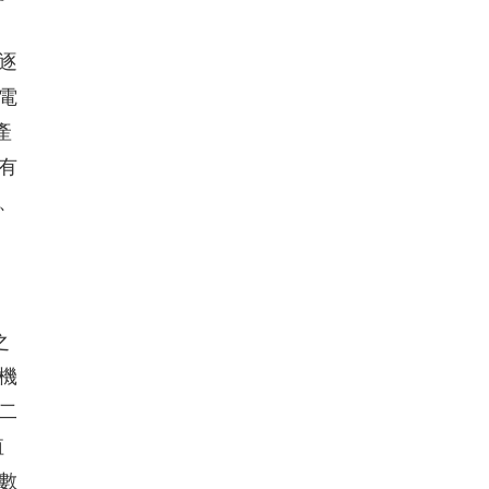
逐
電
產
有
、
之
機
二
值
數