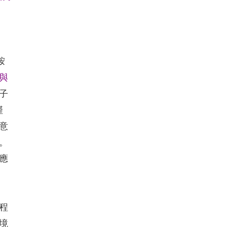
胺
與
子
僅
意
。
應
程
境