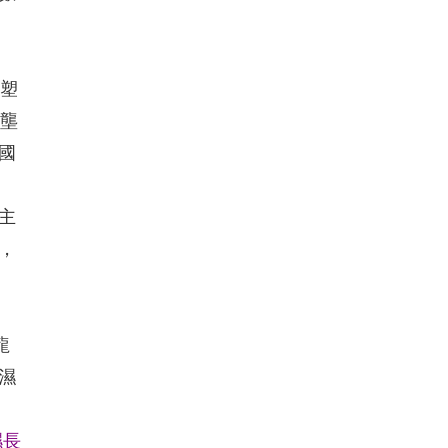
程塑
術壟
國
主
，
龍
濕
濕長