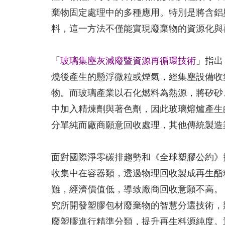
棄物固定處理中的多種應用。特別是將含鋁
料，這一方法不僅能實現廢棄物的資源化與
「
玻璃集塵灰減廢暨資源再循環技術
」指出
燒後產生的懸浮微粒或煙氣，經集塵設備收
物。而玻璃產業以石化燃料為熱源，將矽砂
中加入精煉劑與著色劑，因此玻璃熔爐產生
分單純而廠商願意回收處理，其他傳統製造
面對國際淨零碳排趨勢和《全球塑膠公約》
收集中在容器類，透過物理回收製成再生酯
難，經濟價值低，導致廠商回收意願不高。
究所開發塑膠包材廢棄物的智慧分選技術，辨
廢塑膠進行精準分類，提升再生料源純度。