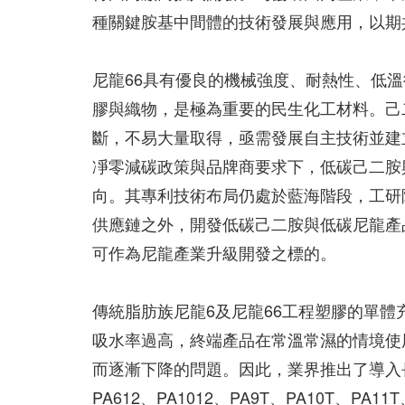
種關鍵胺基中間體的技術發展與應用，以期
尼龍66具有優良的機械強度、耐熱性、低
膠與織物，是極為重要的民生化工材料。己
斷，不易大量取得，亟需發展自主技術並建
凈零減碳政策與品牌商要求下，低碳己二胺
向。其專利技術布局仍處於藍海階段，工研
供應鏈之外，開發低碳己二胺與低碳尼龍產
可作為尼龍產業升級開發之標的。
傳統脂肪族尼龍6及尼龍66工程塑膠的單
吸水率過高，終端產品在常溫常濕的情境使
而逐漸下降的問題。因此，業界推出了導入
PA612、PA1012、PA9T、PA10T、