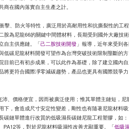
共商在國內落實自主生產之計。
溫衝擊、防火等特性，廣泛用於高耐用性和抗撕裂性的工
二胺為尼龍66的關鍵中間體材料，長期受到國外大廠技
立自主供應鏈。「
己二胺技術開發
」報導，近年來受到各
與低碳尼龍材料開發可望作為台灣突破技術限制壟斷的方
院目前已有初步成果，可以此作為基礎，除了建立國內自
品將更符合國際凈零減碳趨勢，產品也更具有國際競爭力
體充沛、價格便宜，因而被廣泛使用；惟其單體主鏈短，尼
用下，會造成尺寸安定性變差，剛性也有隨著尼龍材料吸
長碳鏈單體進行改質的低吸濕長碳鏈尼龍工程塑膠，如：
PA11T、PA12等，對於尼龍材料吸濕性改善尤顯重要。「
低吸