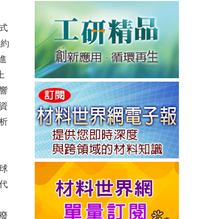
式
，約
進
上
響
資
析
球
代
廢