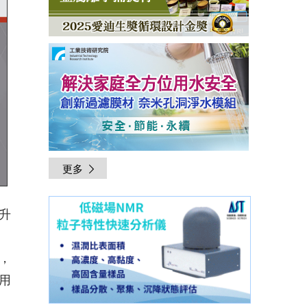
更多
升
、
，
用