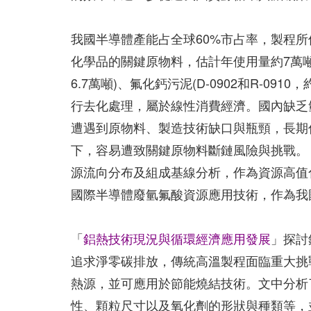
我國半導體產能占全球60%市占率，製程
化學品的關鍵原物料，估計年使用量約7萬噸
6.7萬噸)、氟化鈣污泥(D-0902和R-0
行去化處理，屬於線性消費經濟。國內缺乏
遭遇到原物料、製造技術缺口與瓶頸，長期
下，容易遭致關鍵原物料斷鏈風險與挑戰。
源流向分布及組成基線分析，作為資源高值
國際半導體廢氫氟酸資源應用技術，作為我
「
鋁熱技術現況與循環經濟應用發展
」探討
追求淨零碳排放，傳統高溫製程面臨重大挑
熱源，並可應用於節能燒結技術。文中分析
性、顆粒尺寸以及氧化劑的形狀與種類等，