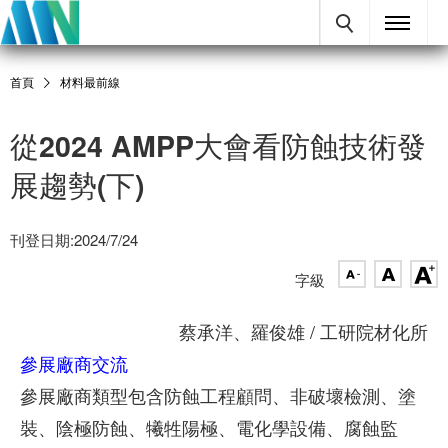
首頁
材料最前線
從2024 AMPP大會看防蝕技術發
展趨勢(下)
刊登日期:2024/7/24
字級
蔡承洋、羅俊雄 / 工研院材化所
參展廠商交流
參展廠商類型包含防蝕工程顧問、非破壞檢測、塗
裝、陰極防蝕、犧牲陽極、電化學設備、腐蝕監