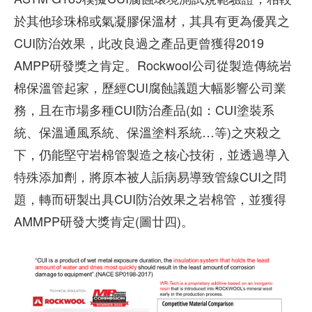
於其他珍珠棉或氣凝膠保溫材，其具有更為優異之
CUI防治效果，此改良過之產品更曾獲得2019
AMPP研發獎之肯定。Rockwool公司從製造傳統岩
棉保溫管起家，歷經CUI腐蝕議題大幅影響公司業
務，且在市場多種CUI防治產品(如：CUI塗裝系
統、保溫通風系統、保溫塗料系統…等)之夾殺之
下，仍能堅守岩棉管製造之核心技術，並透過導入
特殊添加劑，將原本被人詬病易導致管線CUI之問
題，轉而研製出具CUI防治效果之岩棉管，並獲得
AMMPP研發大獎肯定(圖廿四)。