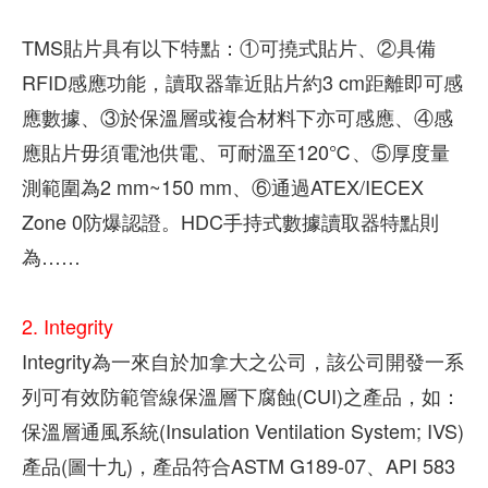
TMS貼片具有以下特點：①可撓式貼片、②具備
RFID感應功能，讀取器靠近貼片約3 cm距離即可感
應數據、③於保溫層或複合材料下亦可感應、④感
應貼片毋須電池供電、可耐溫至120℃、⑤厚度量
測範圍為2 mm~150 mm、⑥通過ATEX/IECEX
Zone 0防爆認證。HDC手持式數據讀取器特點則
為……
2. Integrity
Integrity為一來自於加拿大之公司，該公司開發一系
列可有效防範管線保溫層下腐蝕(CUI)之產品，如：
保溫層通風系統(Insulation Ventilation System; IVS)
產品(圖十九)，產品符合ASTM G189-07、API 583