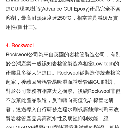
進CUI環氧樹脂(Advance CUI Epoxy)產品完全不含
溶劑，最高耐熱溫度達250℃，相當兼具減碳及實
用性(圖廿三)。
4.
Rockwool
Rockwool公司為來自英國的岩棉管製造公司，有別
於台灣產業一般認知岩棉管製造為相當Low-tech的
產業且多從大陸進口。Rockwool從製造傳統岩棉管
起家，後續因岩棉管易吸濕而誘發管線CUI問題，
對於公司業務有相當大之衝擊。後續Rockwool非但
不放棄此產品製造，反而轉向高值化岩棉管之研
發，透過導入自行研發之疏水劑或腐蝕抑制劑來改
質岩棉管產品具高疏水性及腐蝕抑制效能，經
ASTM G189模擬CUI腐蝕環境測試規範驗證，相較