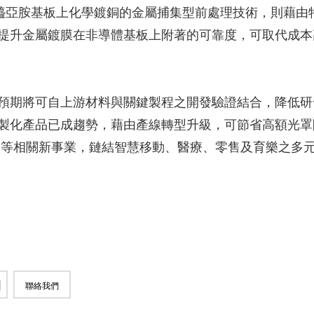
而聚醯亞胺基板上化學鍍銅的金屬捕集型前處理技術，則藉由
提升金屬鍍膜在非導體基板上附著的可靠度，可取代成本
預期將可自上游材料與關鍵製程之開發驗證結合，降低研
製化產品已成趨勢，藉由產線轉型升級，可節省高額光罩
裝等相關新事業，鏈結智慧移動、醫療、零售及育樂之多
聯絡我們