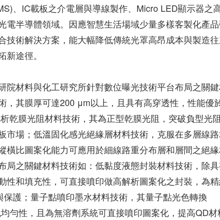
)、IC載板之介電層與導線製作、Micro LED顯示器之
光電半導體領域。因應智慧生活場域少量多樣客製化產品
合技術解決方案，能大幅降低傳統光罩高昂成本與製造往
拓新途徑。
研院材料與化工研究所針對數位曝光技術平台布局之關鍵
，其膜厚可達200 μm以上，且具有高穿透性，性能優
高解析乾膜光阻材料技術，其為正型乾膜光阻，突破負型光
載板市場；低溫固化感光絕緣層材料技術，克服在多層線路
縱橫比圖案化能力可應用於細線路重分布層和層間之絕緣
布局之關鍵材料技術如：低黏度液態封裝材料技術，除具
動性和填充性，可直接噴印做高解析圖案化之封裝，為精
封裝與保護；量子點噴印墨水材料技術，其量子點光色轉換
光色均勻性，且為無溶劑系統可直接噴印圖案化，提高QD材