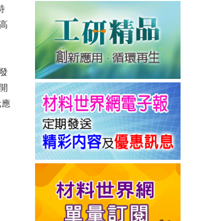
特
高
發
開
元應