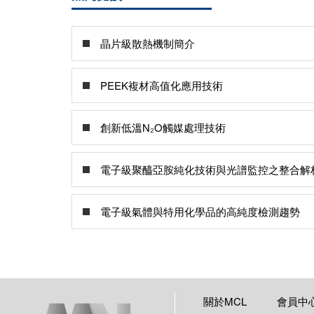
晶片級散熱機制簡介
PEEK複材高值化應用技術
創新低溫N₂O觸媒處理技術
電子級聚醯亞胺純化技術與光譜監控之整合解
電子級氣體與特用化學品的高純度檢測趨勢
關於MCL
會員中