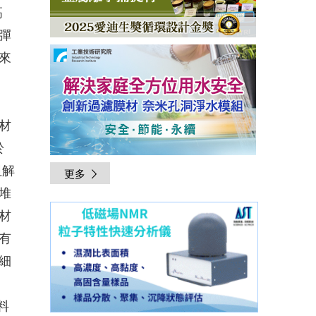
高
彈
來
材
於
阻解
更多
堆
材
有
細
料