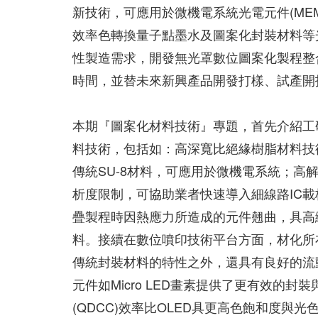
新技術，可應用於微機電系統光電元件(MEMS
效率色轉換量子點墨水及圖案化封裝材料等
性製造需求，開發無光罩數位圖案化製程整
時間，並替未來新興產品開發打樣、試產開
本期『圖案化材料技術』專題，首先介紹工
料技術，包括如：高深寬比絕緣樹脂材料技術
傳統SU-8材料，可應用於微機電系統；
析度限制，可協助業者快速導入細線路IC
疊製程時因熱應力所造成的元件翹曲，具高
料。接續在數位噴印技術平台方面，材化所
傳統封裝材料的特性之外，還具有良好的流
元件如Micro LED畫素提供了更有效的
(QDCC)效率比OLED具更高色飽和度與