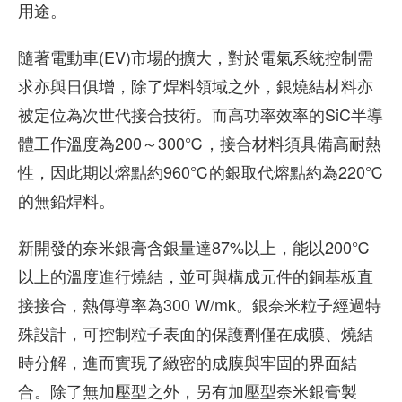
用途。
隨著電動車(EV)市場的擴大，對於電氣系統控制需
求亦與日俱增，除了焊料領域之外，銀燒結材料亦
被定位為次世代接合技術。而高功率效率的SiC半導
體工作溫度為200～300℃，接合材料須具備高耐熱
性，因此期以熔點約960℃的銀取代熔點約為220℃
的無鉛焊料。
新開發的奈米銀膏含銀量達87%以上，能以200℃
以上的溫度進行燒結，並可與構成元件的銅基板直
接接合，熱傳導率為300 W/mk。銀奈米粒子經過特
殊設計，可控制粒子表面的保護劑僅在成膜、燒結
時分解，進而實現了緻密的成膜與牢固的界面結
合。除了無加壓型之外，另有加壓型奈米銀膏製