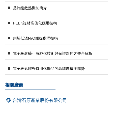
晶片級散熱機制簡介
PEEK複材高值化應用技術
創新低溫N₂O觸媒處理技術
電子級聚醯亞胺純化技術與光譜監控之整合解析
電子級氣體與特用化學品的高純度檢測趨勢
相關廠商
台灣石原產業股份有限公司