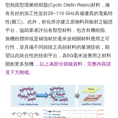
型熱固型環烯烴樹脂(Cyclic Olefin Resin)材料，擁
有良好的加工性並於20~110 GHz具備優異的電氣特
性(圖三)。此外，材化所亦建立原物料與板材之驗證
平台，協助業者評估各類型材料，包含有機樹脂、
無機粉體抑或是補強材於毫米波相關材料應用之可
行性，並具備不同頻段之高頻材料的量測技術，期
望以此統合性的技術平台，為5G毫米波應用之材料
開創更多契機
…以上為部分節錄資料，完整內容請
見下方附檔。