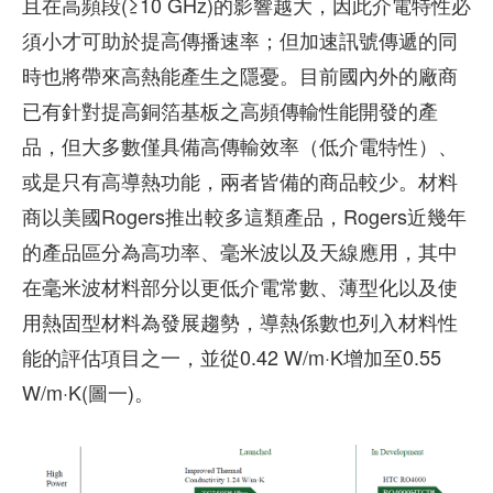
且在高頻段(≥10 GHz)的影響越大，因此介電特性必
須小才可助於提高傳播速率；但加速訊號傳遞的同
時也將帶來高熱能產生之隱憂。目前國內外的廠商
已有針對提高銅箔基板之高頻傳輸性能開發的產
品，但大多數僅具備高傳輸效率（低介電特性）、
或是只有高導熱功能，兩者皆備的商品較少。材料
商以美國Rogers推出較多這類產品，Rogers近幾年
的產品區分為高功率、毫米波以及天線應用，其中
在毫米波材料部分以更低介電常數、薄型化以及使
用熱固型材料為發展趨勢，導熱係數也列入材料性
能的評估項目之一，並從0.42 W/m·K增加至0.55
W/m·K(圖一)。