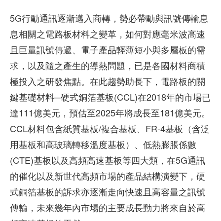
5G行動通訊逐漸邁入商轉，勢必帶動與訊號傳輸息
息相關之電路板材料之變革，如何對應毫米波高速
且巨量訊號傳遞、電子產品輕薄短小與多層板的需
求，以及隨之產生的導熱問題，已是各國材料商積
極投入之研發焦點。在此趨勢助長下，電路板的關
鍵基礎材料─硬式銅箔基板(CCL)在2018年的市場已
達111億美元，預估至2025年將成長至181億美元。
CCL材料包含紙質基板/複合基板、FR-4基板（含泛
用基板和高玻璃轉移溫度基板）、低熱膨脹係數
(CTE)基板以及高頻高速基板等四大類，在5G通訊
的催化以及新世代高頻市場的產品結構演變下，硬
式銅箔基板的訴求亦逐漸走向快速且高容量之訊號
傳輸，未來幾年內市場的主要成長動力將來自於高