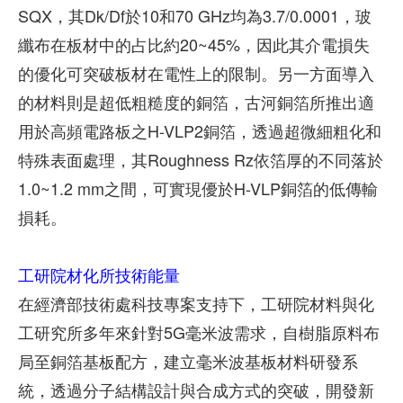
SQX，其Dk/Df於10和70 GHz均為3.7/0.0001，玻
纖布在板材中的占比約20~45%，因此其介電損失
的優化可突破板材在電性上的限制。另一方面導入
的材料則是超低粗糙度的銅箔，古河銅箔所推出適
用於高頻電路板之H-VLP2銅箔，透過超微細粗化和
特殊表面處理，其Roughness Rz依箔厚的不同落於
1.0~1.2 mm之間，可實現優於H-VLP銅箔的低傳輸
損耗。
工研院材化所技術能量
在經濟部技術處科技專案支持下，工研院材料與化
工研究所多年來針對5G毫米波需求，自樹脂原料布
局至銅箔基板配方，建立毫米波基板材料研發系
統，透過分子結構設計與合成方式的突破，開發新