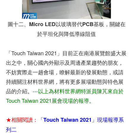
圖十二、Micro LED以玻璃替代PCB基板，關鍵在
於平坦化與降低導線阻值
「Touch Taiwan 2021」目前正在南港展覽館盛大展
出之中，關心國內外顯示及周邊產業趨勢的朋友，
不妨實際走一趟會場，瞭解最新的發展動態，或請
持續關注材料世界網，將有更多展場動態與特色展
品的介紹
。
---以上為材料世界網特派員陳芃來自於
Touch Taiwan 2021展會現場的報導。
★相關閱讀：
「Touch Taiwan 2021」現場報導系
列二