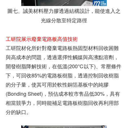
圖七、誠美材料壓力膠透過結構設計，能使進入之
光線分散至特定路徑
工研院展示廢棄電路板高值技術
工研院材化所針對廢棄電路板熱固型材料回收困難
與高成本的問題，透過選擇性觸媒與高沸點溶劑，
開發樹脂降解技術，在低溫(200℃以下)、常壓條件
下，可回收85%的電路板樹脂，透過控制回收樹脂
的分子量，使其可用於軟性銅箔基板中的純膠
(Bonding Sheet)，預估成本較市售品低30%，具有
相當競爭力，同時能補足電路板樹脂回收再利用部
分的缺口。