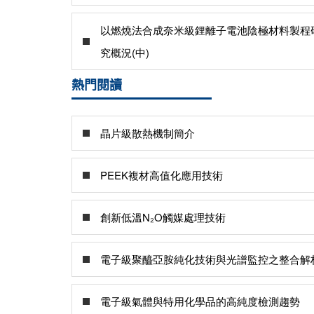
以燃燒法合成奈米級鋰離子電池陰極材料製程
究概況(中)
熱門閱讀
晶片級散熱機制簡介
PEEK複材高值化應用技術
創新低溫N₂O觸媒處理技術
電子級聚醯亞胺純化技術與光譜監控之整合解
電子級氣體與特用化學品的高純度檢測趨勢