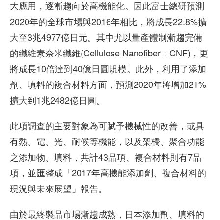
大應用，逐漸趨向於高機能化。因此富士總研預測
2020年的全球市場與2016年相比，將成長22.8%擴
大至3兆4977億日元。其中尤以量產體制漸趨完備
的纖維素奈米纖維(Cellulose Nanofiber；CNF)，更
將成長10倍達到40億日圓規模。此外，利用了添加
劑、填料的複合材料方面，預測2020年將增加21%
擴大到1兆2482億日圓。
此項調查的主要對象為可賦予機械性的改善，或具
有熱、電、光、耐候等機能，以及架橋、聚合功能
之添加物、填料，共計43品項、複合材料則有7品
項，並匯整成「2017年高機能添加劑、複合材料的
現況與未來展望」報告。
由於最終製品市場漸趨成熟，日本添加劑、填料的