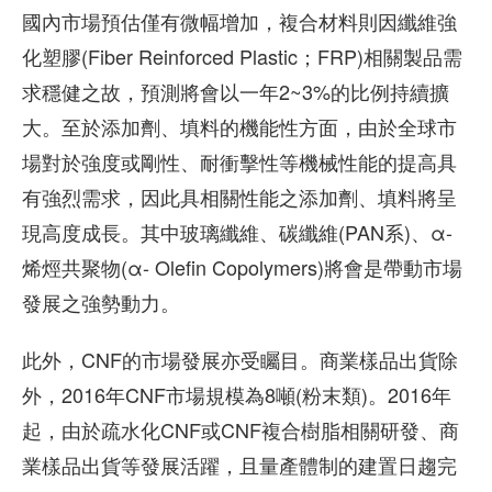
國內市場預估僅有微幅增加，複合材料則因纖維強
化塑膠(Fiber Reinforced Plastic；FRP)相關製品需
求穩健之故，預測將會以一年2~3%的比例持續擴
大。至於添加劑、填料的機能性方面，由於全球市
場對於強度或剛性、耐衝擊性等機械性能的提高具
有強烈需求，因此具相關性能之添加劑、填料將呈
現高度成長。其中玻璃纖維、碳纖維(PAN系)、α-
烯烴共聚物(α- Olefin Copolymers)將會是帶動市場
發展之強勢動力。
此外，CNF的市場發展亦受矚目。商業樣品出貨除
外，2016年CNF市場規模為8噸(粉末類)。2016年
起，由於疏水化CNF或CNF複合樹脂相關研發、商
業樣品出貨等發展活躍，且量產體制的建置日趨完