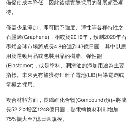
備促使成本降低，因此後續實際採用的發展頗受期
待。
僅需少量添加，即可賦予強度、彈性等各種特性之
石墨烯(Graphene)，相較於2016年，預測2020年石
墨烯全球市場將成長4.8倍達到43億日圓。其中以應
用於運動用品或包裝用品的樹脂、彈性體
(Elastomer)，或是塗料、潤滑油的添加用途為主要
指標。未來更有望獲得鋰離子電池(LiB)用導電劑或
電極之採用。
複合材料方面，長纖維化合物(Compound)預估將成
長52.2%增至1248億日圓，熱電轉換材料則增加
75%擴大至7億日圓規模。