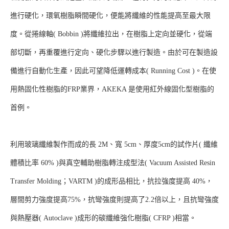
進行硬化，環氧樹脂瞬間硬化，便能將纖維的性能提高至最大限
度。從捲線軸( Bobbin )將纖維拉出，在樹脂上定向並硬化，從端
部切斷，再重覆進行定向、硬化步驟以進行製造。由於可在製造設
備進行自動化生產，因此可望降低運轉成本( Running Cost )。在使
用熱固化性樹脂的FRP業界，AKEKA 是使用紅外線固化型樹脂的
首例。
利用玻璃纖維製作而成的長 2M、寬 5cm、厚度5cm的試作片( 纖維
體積比率 60% )與真空輔助樹脂轉注成型法( Vacuum Assisted Resin
Transfer Molding；VARTM )的成形品相比，抗拉強度提高 40%，
層間剪力強度提高75%，抗彎強度則提高了2.2倍以上，且抗彎強度
與熱壓器( Autoclave )成形的碳纖維強化樹脂( CFRP )相當。