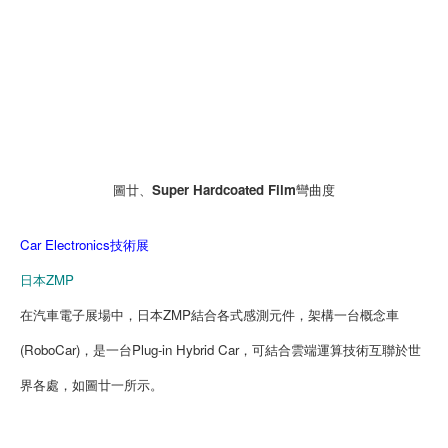
圖廿、Super Hardcoated Film彎曲度
Car Electronics技術展
日本ZMP
在汽車電子展場中，日本ZMP結合各式感測元件，架構一台概念車
(RoboCar)，是一台Plug-in Hybrid Car，可結合雲端運算技術互聯於世
界各處，如圖廿一所示。