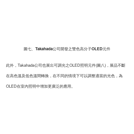
圖七、Takahada公司開發之雙色高分子OLED元件
此外，Takahada公司也展出可調光之OLED照明元件(圖八)，展品不斷
在高色溫及低色溫間轉換，在不同的情境下可以調整適當的光色，為
OLED在室內照明中增加更廣泛的應用。