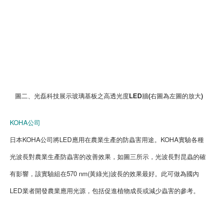
圖二、光磊科技展示玻璃基板之高透光度LED牆(右圖為左圖的放大)
KOHA公司
日本KOHA公司將LED應用在農業生產的防蟲害用途。KOHA實驗各種
光波長對農業生產防蟲害的改善效果，如圖三所示，光波長對昆蟲的確
有影響，該實驗組在570 nm(黃綠光)波長的效果最好。此可做為國內
LED業者開發農業應用光源，包括促進植物成長或減少蟲害的參考。