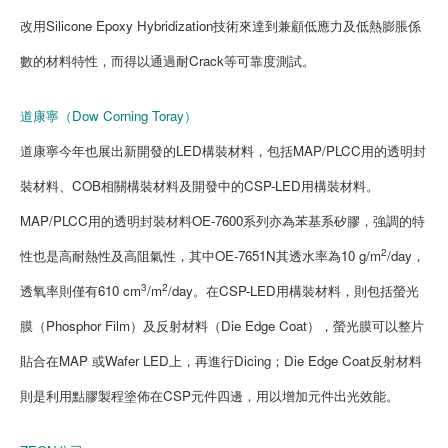
改用Silicone Epoxy Hybridization技術來達到兼顧低應力及低熱膨脹係
數的材料特性，而得以通過耐Crack等可靠度測試。
道康寧（Dow Corning Toray）
道康寧今年也展出新開發的LED構裝材料，包括MAP/PLCC用的透明封
裝材料、COB相關構裝材料及開發中的CSP-LED用構裝材料。
MAP/PLCC用的透明封裝材料OE-7600系列亦為苯基系矽膠，強調的特
2
性也是高耐熱性及高阻氣性，其中OE-7651N其透水率為10 g/m
/day，
3
2
透氧率則僅有610 cm
/m
/day。在CSP-LED用構裝材料，則包括螢光
膜（Phosphor Film）及反射材料（Die Edge Coat），螢光膜可以整片
貼合在MAP 或Wafer LED上，再進行Dicing；Die Edge Coat反射材料
則是利用點膠製程塗佈在CSP元件四邊，用以增加元件出光效能。