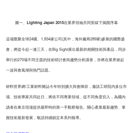
圖一、Lighting Japan 2015在業界領袖共同剪綵下揭開序幕
這場匯聚全球24國、1,834家公司(其中，海外廠商289家)參展的國際盛
會，將從今起一連三天，在Big Sight展出最新的相關技術與產品，同步
舉行的270場不同主題的技術研討會與趨勢分析講座，亦將在業界掀起
一波與會風潮與熱門話題。
材料世界網/工業材料雜誌今年特別擴大與會陣容，邀請工研院內多位市
場、技術專家共同赴日，將依不同專業領域，從不同角度切入，為國內
讀者在東京現場提供最即時的第一手觀察報告。關心產業最新趨勢、掌
握技術最新發展，敬請持續鎖定本系列報導。