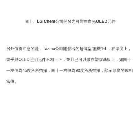
圖十、LG Chem公司開發之可彎曲白光OLED元件
另外值得注意的是，Tazmo公司開發出的超薄型”無機”EL，在厚度上，
幾乎與OLED照明元件不相上下，並且已可以做在塑膠基板上，如圖十
一左側為45度角所拍攝，圖十一右側為90度角所拍攝，顯示厚度的確相
當薄。