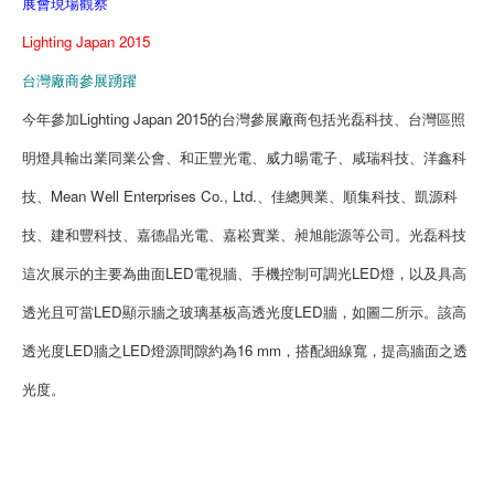
展會現場觀察
Lighting Japan 2015
台灣廠商參展踴躍
今年參加Lighting Japan 2015的台灣參展廠商包括光磊科技、台灣區照
明燈具輸出業同業公會、和正豐光電、威力暘電子、咸瑞科技、洋鑫科
技、Mean Well Enterprises Co., Ltd.、佳總興業、順集科技、凱源科
技、建和豐科技、嘉德晶光電、嘉崧實業、昶旭能源等公司。光磊科技
這次展示的主要為曲面LED電視牆、手機控制可調光LED燈，以及具高
透光且可當LED顯示牆之玻璃基板高透光度LED牆，如圖二所示。該高
透光度LED牆之LED燈源間隙約為16 mm，搭配細線寬，提高牆面之透
光度。