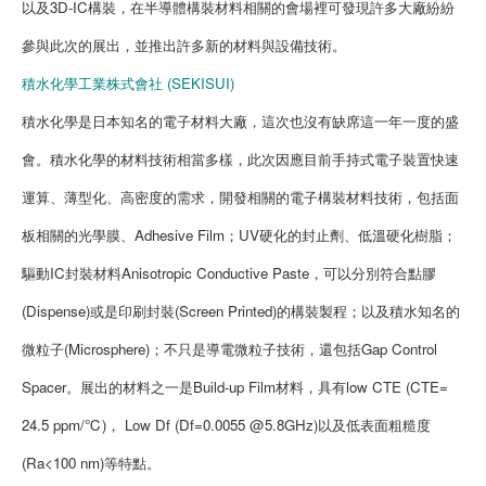
以及3D-IC構裝，在半導體構裝材料相關的會場裡可發現許多大廠紛紛
參與此次的展出，並推出許多新的材料與設備技術。
積水化學工業株式會社 (SEKISUI)
積水化學是日本知名的電子材料大廠，這次也沒有缺席這一年一度的盛
會。積水化學的材料技術相當多樣，此次因應目前手持式電子裝置快速
運算、薄型化、高密度的需求，開發相關的電子構裝材料技術，包括面
板相關的光學膜、Adhesive Film；UV硬化的封止劑、低溫硬化樹脂；
驅動IC封裝材料Anisotropic Conductive Paste，可以分別符合點膠
(Dispense)或是印刷封裝(Screen Printed)的構裝製程；以及積水知名的
微粒子(Microsphere)；不只是導電微粒子技術，還包括Gap Control
Spacer。展出的材料之一是Build-up Film材料，具有low CTE (CTE=
24.5 ppm/℃)， Low Df (Df=0.0055 @5.8GHz)以及低表面粗糙度
(Ra<100 nm)等特點。