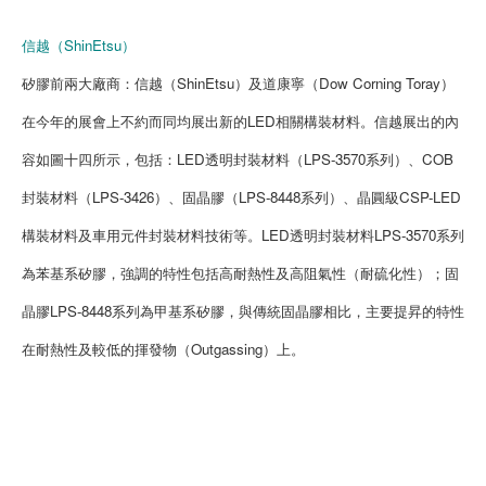
信越（ShinEtsu）
矽膠前兩大廠商：信越（ShinEtsu）及道康寧（Dow Corning Toray）
在今年的展會上不約而同均展出新的LED相關構裝材料。信越展出的內
容如圖十四所示，包括：LED透明封裝材料（LPS-3570系列）、COB
封裝材料（LPS-3426）、固晶膠（LPS-8448系列）、晶圓級CSP-LED
構裝材料及車用元件封裝材料技術等。LED透明封裝材料LPS-3570系列
為苯基系矽膠，強調的特性包括高耐熱性及高阻氣性（耐硫化性）；固
晶膠LPS-8448系列為甲基系矽膠，與傳統固晶膠相比，主要提昇的特性
在耐熱性及較低的揮發物（Outgassing）上。