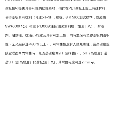
基板技術提供具專利性的軟性基材，他們在PET基板上鍍上特殊材料，
使得基板具有抗刮（可達5H~9H，根據JIS K 5600測試標準，並經由
SW#0000 1公斤荷重下1,000次來回測試無刮痕，如圖十八）、耐溶
劑、耐熱性、抗油汙/指紋及具有可加工性，同時並保有塑膠基板的透明
性（全光線穿透率90 %以上）、可彎曲性及對人體無毒性，當高硬度鍍
膜處理面向內彎曲時，無論是硬度為2H（耐刮性）、5H（高硬度）還
是9H（超高硬度）的基板(圖十九)，其彎曲程度可達2 mm φ。