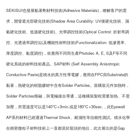
SEKISUI也發展黏著劑材料技術(Adhesive Materials)，瞭解客戶的需
求，開發遮光部硬化技術(Shadow Area Curability: UV後硬化技術、濕
氣硬化技術、低溫硬化技術)、光學調控技術(Optical Control: 折射率調
控、光透過率調控)以及機能性材料技術(Functionalization: 低滲透率、
厚度調控、黏度調控)，依應用不同而生產Photolec A, E, S及F等不同
硬化系統的材料技術產品。SAP材料 (Self Assembly Anisotropic
Conductive Paste)是積水的異方性導電膠，應用在FPC與Substrate的
黏著，熱硬化的樹脂膠材中含有Solder Particles。當構裝元件加熱時，
Solder Particles熔融，與電極接合導通，這種構裝製程需要加熱、不需
加壓，所需溫度可以是140℃×3min.或是180℃×30sec.，此Epowell
AP系列材料已經通過Thermal Shock、耐濕性等信賴性測試。積水化學
在精密微粒子材料技術上一直都居於龍頭的地位，此次展出的是Gap