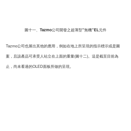
圖十一、Tazmo公司開發之超薄型”無機”EL元件
Tazmo公司也展出其他的應用，例如在地上所呈現的指示標示或是圖
案，且該產品可承受人站立在上面的重量(圖十二)。這是截至目前為
止，尚未看過的OLED面板所做的呈現。