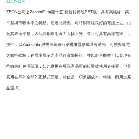
ZEON公司
ZEON公司之ZeonorFilm(圖十五)相較於傳統PET膜，具有高絕緣、高
平整與低吸水率之特點。透過此特點，可將銅導線良好的電鍍上去。由
於其表面平整，因此與銅線附著力大幅上升，並且可具有高導電率、可
撓性，以ZeonoFilm與雙面銅網狀結構堆疊形成具有透光、可撓與導電
之觸控軟板，在展場展示之產品經實際檢視，在以斜角觀察可以發現有
些微銅紅色澤顯現，如此應用在可視產品可能較難被使用者接受，但是
應用在戶外空間的互動式面板，相信是一項兼顧成本、特性、耐用之產
品選擇。