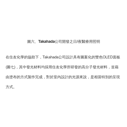
圖六、Takahada公司開發之日/夜醫療用照明
在住友化學的協助下，Takahada公司設計具有圖案化的雙色OLED面板
(圖七)，其中發光材料均採用住友化學所研發的高分子發光材料，並藉
由塗布的方式製作完成，對於室內設計的光源來說，是相當特別的呈現
方式。