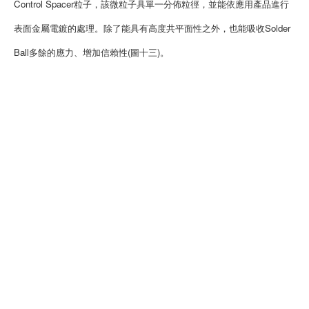
Control Spacer粒子，該微粒子具單一分佈粒徑，並能依應用產品進行
表面金屬電鍍的處理。除了能具有高度共平面性之外，也能吸收Solder
Ball多餘的應力、增加信賴性(圖十三)。