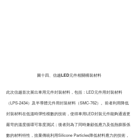
圖十四、信越LED元件相關構裝材料
此次信越首次展出車用元件封裝材料，包括：LED元件用封裝材料
（LPS-2434）及半導體元件用封裝材料（SMC-762）。前者利用降低
封裝材料在低溫時彈性模數的技術，使得車用LED封裝元件能夠通過更
嚴苛的溫度循環可靠度測試；後者則為了同時兼顧低應力及低熱膨脹係
數的材料特性，捨棄傳統利用Silicone Particles降低材料應力的技術，