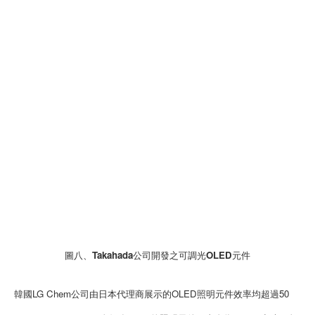
圖八、Takahada公司開發之可調光OLED元件
韓國LG Chem公司由日本代理商展示的OLED照明元件效率均超過50