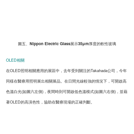
圖五、Nippon Electric Glass展示35μm厚度的軟性玻璃
OLED相關
在OLED照明相關應用的展區中，去年受到關注的Takahada公司，今年
同樣在醫療用照明展出相關展品。在日間光線較強的情況下，可開啟高
色溫白光(如圖六左側)，夜間時則可開啟低色溫模式(如圖六右側)，並藉
著OLED的高演色性，協助在醫療現場的正確判斷。