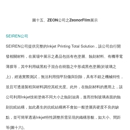
圖十五、ZEON公司之ZeonorFilm展示
SEIREN公司
SEIREN公司提供完整的Inkjet Printing Total Solution，該公司自行開
發相關材料，在展場中展示之產品包括有色塗層、蝕刻材料、有機導電
薄膜等，其中利用碳黑粒子混合在樹脂之中形成黑色塗層(於玻璃之
上)，經過實際測試，無法利用指甲刮傷與刮除，具有不錯之機械特性，
並且可透過製程與材料調控其眩光度。此外，在蝕刻材料的應用上，該
公司利用Inkjet技術塗佈不同大小之蝕刻油滴，進而控制玻璃表面的蝕
刻抗眩結構，如此產生的抗眩結構將不會如一般塗層具硬度不良的缺
點，並可簡單透過Inkjet特性調整所需呈現的織構形貌，如大小、間距
等(圖十六)。