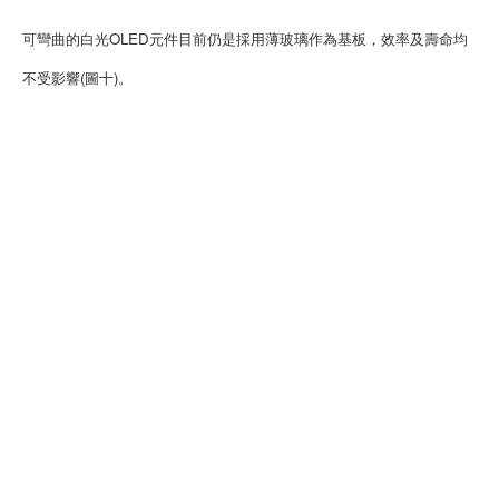
可彎曲的白光OLED元件目前仍是採用薄玻璃作為基板，效率及壽命均
不受影響(圖十)。