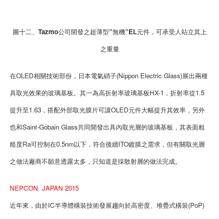
圖十二、Tazmo公司開發之超薄型”無機”EL元件，可承受人站立其上
之重量
在OLED相關技術部份，日本電氣硝子(Nippon Electric Glass)展出兩種
具取光效果的玻璃基板。其一為高折射率玻璃基板HX-1，折射率從1.5
提升至1.63，搭配外部取光膜片可讓OLED元件大幅提升其效率，另外
也和Saint-Gobain Glass共同開發出具內取光層的玻璃基板，其表面粗
糙度Ra可控制在0.5nm以下，符合後續ITO鍍膜之需求，但有關取光層
之做法廠商不願意透露太多，只知道是採散射層的做法完成。
NEPCON JAPAN 2015
近年來，由於IC半導體構裝技術發展趨向於高密度、堆疊式構裝(PoP)