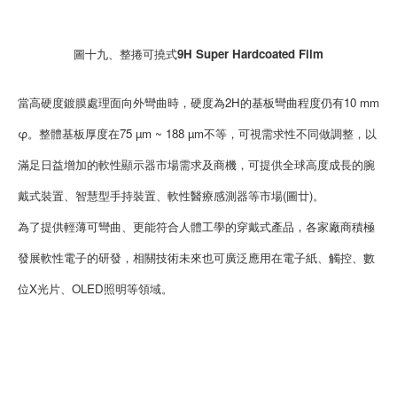
圖十九、整捲可撓式9H Super Hardcoated Film
當高硬度鍍膜處理面向外彎曲時，硬度為2H的基板彎曲程度仍有10 mm
φ。整體基板厚度在75 µm ~ 188 µm不等，可視需求性不同做調整，以
滿足日益增加的軟性顯示器市場需求及商機，可提供全球高度成長的腕
戴式裝置、智慧型手持裝置、軟性醫療感測器等市場(圖廿)。
為了提供輕薄可彎曲、更能符合人體工學的穿戴式產品，各家廠商積極
發展軟性電子的研發，相關技術未來也可廣泛應用在電子紙、觸控、數
位X光片、OLED照明等領域。