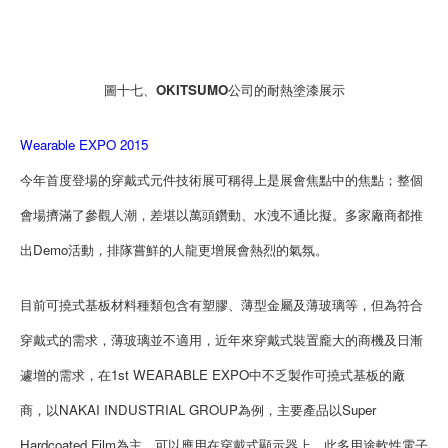
圖十七、OKITSUMO公司的耐熱塗漆展示
Wearable EXPO 2015
今年首度登場的穿戴式元件技術展可稱得上是展會焦點中的焦點；整個
會場擠滿了參觀人潮，差堪以萬頭鑽動、水洩不通比擬。多家廠商都推
出Demo活動，排隊嘗鮮的人龍更增展會熱烈的氣氛。
目前可撓式基板材料種類包含有塑膠、薄型金屬及薄玻璃等，但為符合
穿戴式的需求，薄玻璃並不適用，近年來穿戴式裝置龐大的商機及日漸
遽增的需求，在1st WEARABLE EXPO中不乏製作可撓式基板的廠
商，以NAKAI INDUSTRIAL GROUP為例，主要產品以Super
Hardcoated Film為主，可以應用在穿戴式顯示器上。此多用途軟性電子