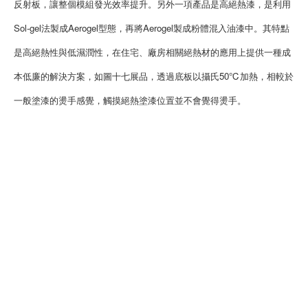
反射板，讓整個模組發光效率提升。另外一項產品是高絕熱漆，是利用
Sol-gel法製成Aerogel型態，再將Aerogel製成粉體混入油漆中。其特點
是高絕熱性與低濕潤性，在住宅、廠房相關絕熱材的應用上提供一種成
本低廉的解決方案，如圖十七展品，透過底板以攝氏50℃加熱，相較於
一般塗漆的燙手感覺，觸摸絕熱塗漆位置並不會覺得燙手。