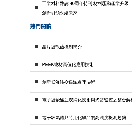
工業材料雜誌 40周年特刊 材料驅動產業升級
創新引領永續未來
熱門閱讀
晶片級散熱機制簡介
PEEK複材高值化應用技術
創新低溫N₂O觸媒處理技術
電子級聚醯亞胺純化技術與光譜監控之整合解
電子級氣體與特用化學品的高純度檢測趨勢