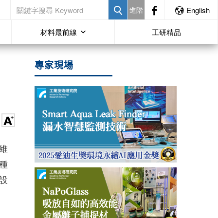
進階
English
材料最前線
工研精品
專家現場
維
種
設