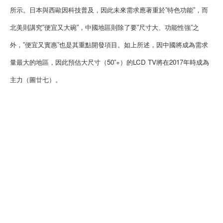
所示。日本與西歐因科技普及，因此未來需求應著重於”特色功能”，而
北美則講究”便宜又大碗”，中國地區則除了要”尺寸大、功能性強”之
外，”便宜又實惠”也是其重點開發項目。如上所述，因中國將成為需求
量最大的地區，因此預估大尺寸（50”+）的LCD TV將在2017年時成為
主力（圖廿七）。