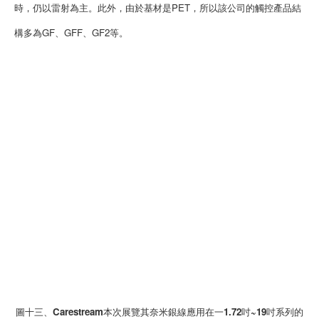
時，仍以雷射為主。此外，由於基材是PET，所以該公司的觸控產品結
構多為GF、GFF、GF2等。
圖十三、Carestream本次展覽其奈米銀線應用在一1.72吋~19吋系列的