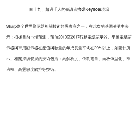
圖十九、超過千人的聽講者擠爆Keynote現場
Sharp為全世界顯示器相關技術領導廠商之一，在此次的基調演講中表
示：根據目前市場預測，預估2013至2017行動電話顯示器、平板電腦顯
示器與車用顯示器在產值與數量的年成長量平均在20%以上，如圖廿所
示。相關持續發展的技術包括：高解析度、低耗電量、面板薄型化、窄
邊框、高靈敏度觸控等技術。