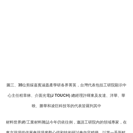
圖三、35位剪綵嘉賓涵蓋產學研各界菁英，台灣代表包括工研院顯示中
心主任程章林、介面光電(J TOUCH) 總經理許暉東及友達、洋華、華
映、勝華和凌巨科技等的代表皆羅列其中
材料世界網/工業材料雜誌今年仍依往例，邀請工研院內的領域專家，在
東京現場提供展會現場參觀心得和技術研討會內容精摘，以第一手新鮮