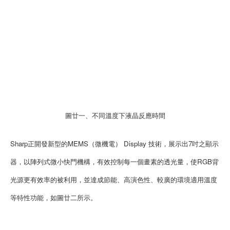
圖廿一、不同溫度下液晶反應時間
Sharp正開發新型的MEMS（微機電） Display 技術，展示出7吋之顯示
器，以陣列式微小快門機構，有效控制每一個畫素的透光量，使RGB背
光源更有效率的被利用，並達成節能、高演色性、較廣的環境適用溫度
等特性功能，如圖廿二所示。