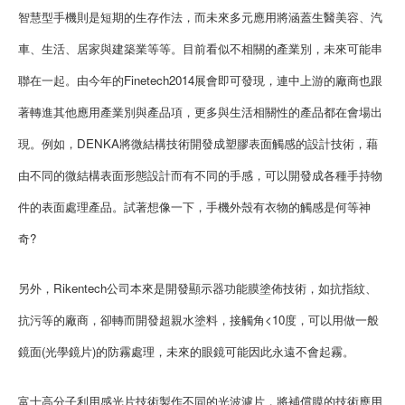
智慧型手機則是短期的生存作法，而未來多元應用將涵蓋生醫美容、汽
車、生活、居家與建築業等等。目前看似不相關的產業別，未來可能串
聯在一起。由今年的Finetech2014展會即可發現，連中上游的廠商也跟
著轉進其他應用產業別與產品項，更多與生活相關性的產品都在會場出
現。例如，DENKA將微結構技術開發成塑膠表面觸感的設計技術，藉
由不同的微結構表面形態設計而有不同的手感，可以開發成各種手持物
件的表面處理產品。試著想像一下，手機外殼有衣物的觸感是何等神
奇?
另外，Rikentech公司本來是開發顯示器功能膜塗佈技術，如抗指紋、
抗污等的廠商，卻轉而開發超親水塗料，接觸角<10度，可以用做一般
鏡面(光學鏡片)的防霧處理，未來的眼鏡可能因此永遠不會起霧。
富士高分子利用感光片技術製作不同的光波濾片，將補償膜的技術應用