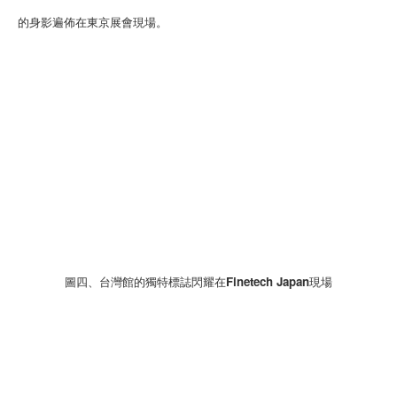
的身影遍佈在東京展會現場。
圖四、台灣館的獨特標誌閃耀在Finetech Japan現場