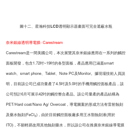
圖十二、星瀚科技LCD透明顯示器畫面可完全遮蔽水瓶
奈米銀線透明導電膜- Carestream
Carestream是一間美國公司，本次展覽其奈米銀線應用在一系列的觸控
面板開發，包含1.72吋~19吋的各型面板，產品應用已涵蓋smart
watch、smart phone、Tablet、Note PC及Monitor。據現場技術人員說
明，目前該公司已成功量產了4.5吋及5.0吋的手機用觸控面板產品，該
公司預計6月可展示42吋的觸控整合產品。該公司量產的產品結構為
PET/Hard coat/Nano Ag/ Overcoat，導電圖案的形成方法有雷射蝕刻
及藥水蝕刻(FeCl
)，由於目前觸控面板廠多用王水類蝕刻液(用於
3
ITO)，不願輕易改用其他蝕刻藥水，所以該公司在推廣奈米銀線導電膜