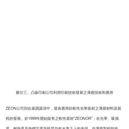
圖廿三、凸版印刷公司利用印刷技術發展之薄膜技術和應用
ZEON公司則在基調講演中，發表應用於軟性光學基材之薄膜材料及製
程的發展。於1999年開始販售之軟性基材”ZEONOR”，在光學、吸濕
度、耐熱度及熱穩定度等性質均有水準之上的表現。在薄膜製程技術