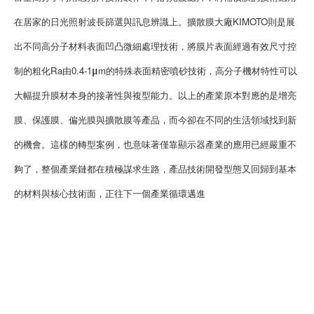
在居家的日光照射波長篩選與訊息辨識上。擴散膜大廠KIMOTO則是展
出不同高分子材料表面凹凸微細處理技術，將膜片表面經過有效尺寸控
制的粗化Ra由0.4-1
m的特殊表面精密噴砂技術，高分子機材特性可以
μ
大幅提升膜材本身的接著性與複型能力。以上的產業原本對應的是增亮
膜、保護膜、偏光膜與擴散膜等產品，而今卻在不同的生活領域找到新
的機會。這樣的轉型案例，也意味著僅靠顯示器產業的應用已經嚴重不
夠了，整個產業鏈都在積極謀求生路，產品技術開發型態又回歸到基本
的材料與核心技術面，正往下一個產業循環邁進