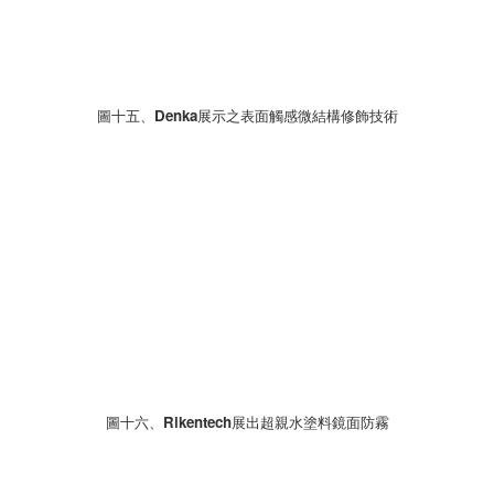
圖十五、Denka展示之表面觸感微結構修飾技術
圖十六、Rikentech展出超親水塗料鏡面防霧