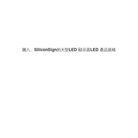
圖八、SiliconSign的大型LED 顯示器LED 產品規格