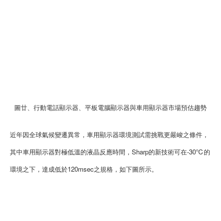
圖廿、行動電話顯示器、平板電腦顯示器與車用顯示器市場預估趨勢
近年因全球氣候變遷異常，車用顯示器環境測試需挑戰更嚴峻之條件，
其中車用顯示器對極低溫的液晶反應時間，Sharp的新技術可在-30℃的
環境之下，達成低於120msec之規格，如下圖所示。