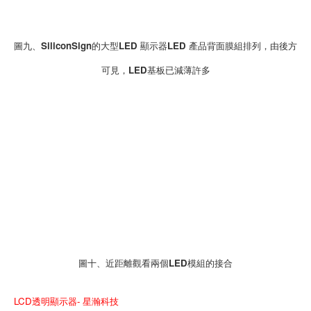
圖九、SiliconSign的大型LED 顯示器LED 產品背面膜組排列，由後方
可見，LED基板已減薄許多
圖十、近距離觀看兩個LED模組的接合
LCD透明顯示器- 星瀚科技