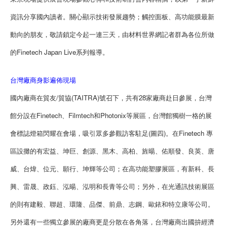
資訊分享國內讀者。關心顯示技術發展趨勢；觸控面板、高功能膜最新
動向的朋友，敬請鎖定今起一連三天，由材料世界網記者群為各位所做
的Finetech Japan Live系列報導。
台灣廠商身影遍佈現場
國內廠商在貿友/貿協(TAITRA)號召下，共有28家廠商赴日參展，台灣
館分設在Finetech、Filmtech和Photonix等展區，台灣館獨樹一格的展
會標誌燈箱閃耀在會場，吸引眾多參觀訪客駐足(圖四)。在Finetech 專
區設攤的有宏益、坤巨、創源、黑木、高柏、旌暘、佑順發、良英、唐
威、台煒、位元、願行、坤輝等公司；在高功能塑膠展區，有新科、長
興、雷晟、政鈺、泓暘、泓明和長青等公司；另外，在光通訊技術展區
的則有建毅、聯超、環隆、品傑、前鼎、志鋼、歐銥和特立康等公司。
另外還有一些獨立參展的廠商更是分散在各角落，台灣廠商出國拚經濟