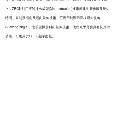
上，ZEON利用溶解押出成型(Melt extrusion)技術簡化生產步驟及縮短
時間，並開發橫向及縱向拉伸技術，可應用於顯示面板增加視角
(Viewing angle)。之後更開發斜向拉伸技術，使此光學薄膜具有抗反射
功能，可應用於OLED顯示面板。