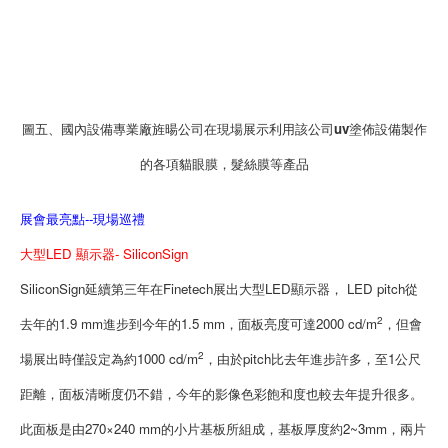
圖五、國內設備專業廠旌暘公司在現場展示利用該公司uv塗佈設備製作
的各項貓眼膜，髮絲膜等產品
展會最亮點--現場巡禮
大型LED 顯示器- SiliconSign
SiliconSign延續第三年在Finetech展出大型LED顯示器， LED pitch從
2
去年的1.9 mm進步到今年的1.5 mm，面板亮度可達2000 cd/m
，但會
2
場展出時僅設定為約1000 cd/m
，由於pitch比去年進步許多，至1公尺
距離，面板清晰度仍不錯，今年的影像色彩飽和度也較去年提升很多。
此面板是由270×240 mm的小片基板所組成，基板厚度約2~3mm，兩片