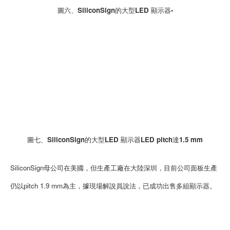
圖六、SiliconSign的大型LED 顯示器-
圖七、SiliconSign的大型LED 顯示器LED pitch達1.5 mm
SiliconSign母公司在美國，但生產工廠在大陸深圳，目前公司面板生產
仍以pitch 1.9 mm為主，據現場解說員說法，已成功出售多組顯示器。