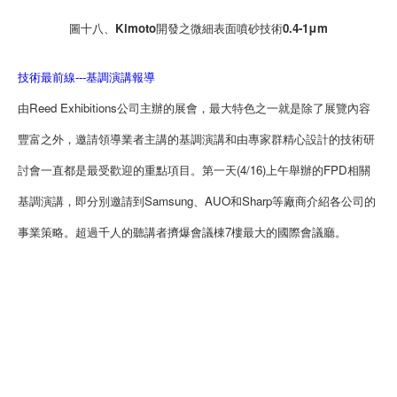
圖十八、Kimoto開發之微細表面噴砂技術0.4-1μm
技術最前線---基調演講報導
由Reed Exhibitions公司主辦的展會，最大特色之一就是除了展覽內容
豐富之外，邀請領導業者主講的基調演講和由專家群精心設計的技術研
討會一直都是最受歡迎的重點項目。第一天(4/16)上午舉辦的FPD相關
基調演講，即分別邀請到Samsung、AUO和Sharp等廠商介紹各公司的
事業策略。超過千人的聽講者擠爆會議棟7樓最大的國際會議廳。