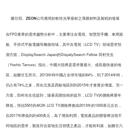
圖廿四、ZEON公司應用於軟性光學基材之薄膜材料及製程的發展
在FPD業界的需求趨勢分析中，主要專注在電視、智慧型手機、車用面
板、手持式平板電腦等幾個領域，其中在電視（LCD TV）領域需求預
測方面，DisplaySearch Japan的DispalySearch Fellow 田村先生
（Yoshio Tamura）指出，中國大陸將是需求量最大、成長最快速的地
區，如圖廿五所示。2013年時中國占全球市場的84%，到了2014年時，
仍占有74%之多，而在北美及西歐地區則到2015年才會逐步增溫。另一
方面，田村先生也提到，隨著高階技術的提升，LCD TV的價格將逐年
降低，預估55吋的4K2K LCD TV價格將會由2013年的1000美元左右，
在2017年降低到約400美元，為了增加利潤，電視產品的開發將須視不
同地區的需求，製造符合當地生活習慣之產品，才能有利基，如圖廿六