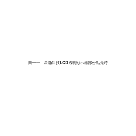
圖十一、星瀚科技LCD透明顯示器部份點亮時