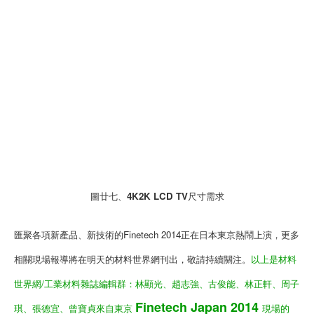
圖廿七、4K2K LCD TV尺寸需求
匯聚各項新產品、新技術的Finetech 2014正在日本東京熱鬧上演，更多
相關現場報導將在明天的材料世界網刊出，敬請持續關注。
以上是材料
世界網/工業材料雜誌編輯群：林顯光、趙志強、古俊能、林正軒、周子
Finetech Japan 2014
琪、張德宜、曾寶貞來自東京
現場的