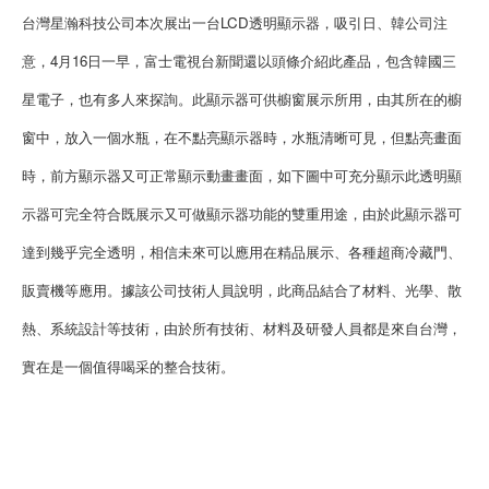
台灣星瀚科技公司本次展出一台LCD透明顯示器，吸引日、韓公司注
意，4月16日一早，富士電視台新聞還以頭條介紹此產品，包含韓國三
星電子，也有多人來探詢。此顯示器可供櫥窗展示所用，由其所在的櫥
窗中，放入一個水瓶，在不點亮顯示器時，水瓶清晰可見，但點亮畫面
時，前方顯示器又可正常顯示動畫畫面，如下圖中可充分顯示此透明顯
示器可完全符合既展示又可做顯示器功能的雙重用途，由於此顯示器可
達到幾乎完全透明，相信未來可以應用在精品展示、各種超商冷藏門、
販賣機等應用。據該公司技術人員說明，此商品結合了材料、光學、散
熱、系統設計等技術，由於所有技術、材料及研發人員都是來自台灣，
實在是一個值得喝采的整合技術。