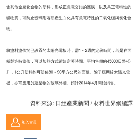
含其他金屬化合物的塗料，形成正負電交錯的護膜，以及具正電特性的
礦物質，可防止玻璃附著易產生白化具有負電特性的二氧化碳與氯化合
物。
將塗料塗佈於已設置的太陽光電板時，需1～2週的定著時間，若是在面
板製造時塗佈，可以加熱方式縮短定著時間。平均售價約45000日幣/公
升，1公升塗料約可塗佈80～90平方公尺的面板。除了應用於太陽光電
板，亦可應用於建築物的玻璃外牆。預計2014年4月開始銷售。
資料來源: 日經產業新聞 / 材料世界網編譯
加入會員