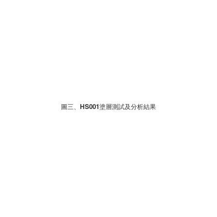
圖三、HS001塗層測試及分析結果