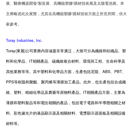
展、醫療機器開發/製造展、高機能塑膠/膜材技術展及太陽電池展。本
文將略述此次展覽，尤其在高機能塑膠/膜材技術方面之所見所聞，供大
家參考。
Toray Industries, Inc.
Toray(東麗)公司業務內容涵蓋非常廣泛，大致可分為纖維和紡織品、塑
料和化學品、IT相關產品、碳纖維複合材料、環境與工程、生命科學及
其他業務等等。其中塑料和化學品方面，生產包括尼龍、ABS、PBT、
PPS等樹脂和聚酯、聚丙烯等薄膜加工產品。此外，也生產包括合成纖
維、塑料、精細化學品及農藥等原物料產品。IT相關產品方面，主要為
薄膜和塑料製品等和電信相關的產品，包括電子電路和半導體相關之材
料、彩色濾光片的液晶顯示器及相關材料、電漿顯示器面板及相關設備
材料等。