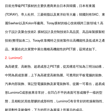
目前光學級PET膜材的主要供應商來自日本與韓國，日本有東麗
(TORAY)、帝人杜邦、三菱樹脂以及東洋紡等大廠；韓國則有SKC、東
麗Saehan以及Kolon等廠商。Toray膜材的核心技術橫跨三個領域:1.高
分子設計及聚合技術2. 膜材設計及控制技術3.高品質、高品味製膜製程
技術(整理如表二)。Toray依靠獨特之技術製作出高機能性及低成本之產
品。東麗在此次展覽中展出幾種高機能性的PET膜，茲簡述如下。
2. Lumirror
為高硬度、高耐熱、超易成形之PET膜，從其構造可知為三明治結構，
中間為易成形層，上下為高硬度高耐熱層。可應用於平板電腦的裝飾、
汽車內部裝飾、筆記型電腦裝飾及家電裝飾等。從圖一可看出，超易成
形Lumirror成形效果非常好，在凹凸不平的表面可形成幾乎一樣的型
態，且相較於其他塑膠的成形特性，Lumirror有非常好的乾燥耐熱性、
耐溶劑性及耐傷性，下方的照片為展場上所展示的成品。