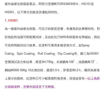
紫外線硬化樹脂新產品，即防污塗層劑TORSIMONE®，HS101及
HS001。以下將分別敘述其優點與特性。
1. HS001
為一種紫外線硬化樹脂，可抗汙的硬質塗層，有優異的抗摩擦特性。對
於指紋和油脂可輕鬆擦拭掉，且由於抗汙材料和樹脂有化學鍵結，因此
可長時間維持抗污效果。此塗料可應用多種塗佈方式，如Spray
Cating、Spin Coating、Roll Coating、Dip Coating等。圖三為HS001
塗層測試及分析結果，硬度3H/750g，水接觸角106ﾟ，油接觸角72ﾟ，
鋼絨#0000 500g 10次無刮痕，霧度0.5％，穿透度89.2％。圖四為展場
上展示的膜材。此塗料已可小幅寬捲對捲塗佈，現場放置有
---以上為部
分節錄資料，完整內容請見下方附檔。