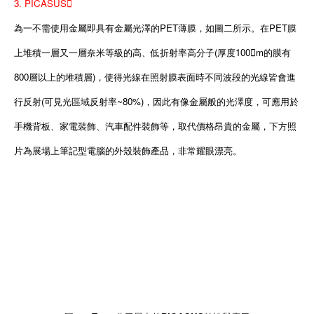
3. PICASUS
為一不需使用金屬即具有金屬光澤的PET薄膜，如圖二所示。在PET膜
上堆積一層又一層奈米等級的高、低折射率高分子(厚度100m的膜有
800層以上的堆積層)，使得光線在照射膜表面時不同波段的光線皆會進
行反射(可見光區域反射率~80%)，因此有像金屬般的光澤度，可應用於
手機背板、家電裝飾、汽車配件裝飾等，取代價格昂貴的金屬，下方照
片為展場上筆記型電腦的外殼裝飾產品，非常耀眼漂亮。