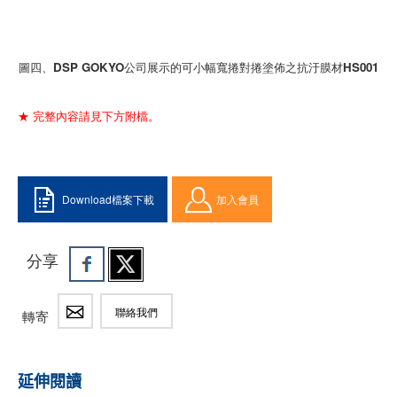
圖四、DSP GOKYO公司展示的可小幅寬捲對捲塗佈之抗汙膜材HS001
★ 完整內容請見下方附檔。
Download檔案下載
加入會員
分享
聯絡我們
轉寄
延伸閱讀