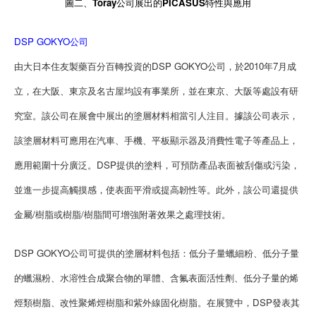
圖二、Toray公司展出的PICASUS特性與應用
DSP GOKYO公司
由大日本住友製藥百分百轉投資的DSP GOKYO公司，於2010年7月成
立，在大阪、東京及名古屋均設有事業所，並在東京、大阪等處設有研
究室。該公司在展會中展出的塗層材料相當引人注目。據該公司表示，
該塗層材料可應用在汽車、手機、平板顯示器及消費性電子等產品上，
應用範圍十分廣泛。DSP提供的塗料，可預防產品表面被刮傷或污染，
並進一步提高觸摸感，使表面平滑或提高韌性等。此外，該公司還提供
金屬/樹脂或樹脂/樹脂間可增強附著效果之處理技術。
DSP GOKYO公司可提供的塗層材料包括：低分子量蠟細粉、低分子量
的蠟濕粉、水溶性合成聚合物的單體、含氟表面活性劑、低分子量的烯
烴類樹脂、改性聚烯烴樹脂和紫外線固化樹脂。在展覽中，DSP發表其