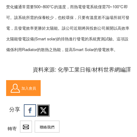
焚化爐通常需要500~800℃的溫度，而熱電發電系統僅需70~100℃即
可。該系統所需的保養較少，也較環保，只要有溫度差不論場所就可發
電，且發電效率更勝於太陽能。該公司近期將與投創公司展開以高效率
太陽能發電設備(Smart solar)的排熱進行發電的系統實測試驗。這項設
備係利用Radiator的散熱之熱能，提高Smart Solar的發電效率。
資料來源: 化學工業日報/材料世界網編譯
加入會員
分享
聯絡我們
轉寄