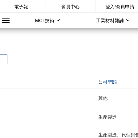
電子報
會員中心
登入/會員申請
MCL技術
工業材料雜誌
會
公司型態
其他
生產製造
生產製造、代理銷