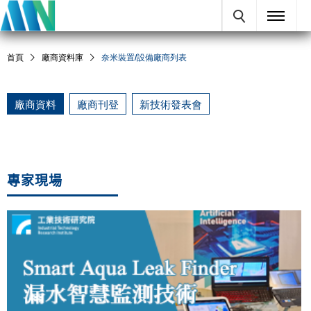
首頁
廠商資料庫
奈米裝置/設備
廠商列表
廠商資料
廠商刊登
新技術發表會
專家現場