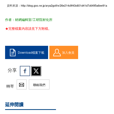
資料來源：
http://blog.goo.ne.jp/arya2golf/e/26e214c9f43c601d41d7c6495a6ee91a
作者：材網編輯室/工研院材化所
★完整檔案內容請見下方附檔。
Download檔案下載
加入會員
分享
聯絡我們
轉寄
延伸閱讀