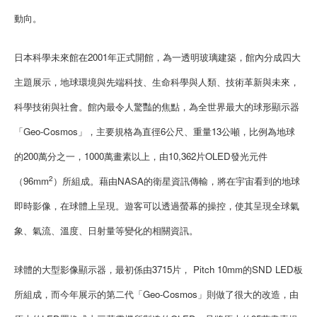
動向。
日本科學未來館在2001年正式開館，為一透明玻璃建築，館內分成四大
主題展示，地球環境與先端科技、生命科學與人類、技術革新與未來，
科學技術與社會。館內最令人驚豔的焦點，為全世界最大的球形顯示器
「Geo-Cosmos」，主要規格為直徑6公尺、重量13公噸，比例為地球
的200萬分之一，1000萬畫素以上，由10,362片OLED發光元件
2
（96mm
）所組成。藉由NASA的衛星資訊傳輸，將在宇宙看到的地球
即時影像，在球體上呈現。遊客可以透過螢幕的操控，使其呈現全球氣
象、氣流、溫度、日射量等變化的相關資訊。
球體的大型影像顯示器，最初係由3715片， Pitch 10mm的SND LED板
所組成，而今年展示的第二代「Geo-Cosmos」則做了很大的改造，由