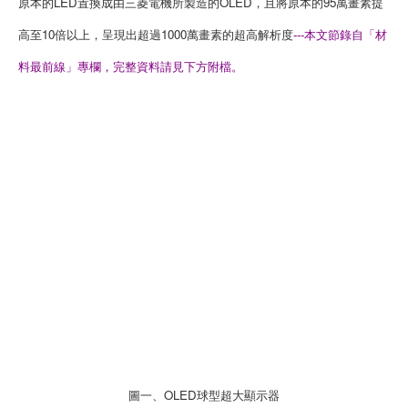
原本的LED置換成由三菱電機所製造的OLED，且將原本的95萬畫素提
高至10倍以上，呈現出超過1000萬畫素的超高解析度
---本文節錄自「材
料最前線」專欄，完整資料請見下方附檔。
圖一、OLED球型超大顯示器