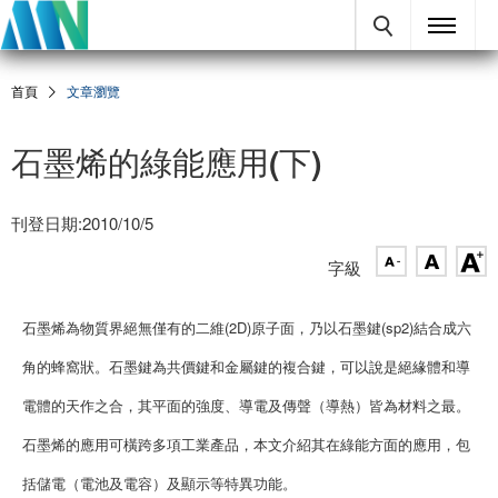
首頁
文章瀏覽
石墨烯的綠能應用(下)
刊登日期:2010/10/5
字級
石墨烯為物質界絕無僅有的二維(2D)原子面，乃以石墨鍵(sp2)結合成六
角的蜂窩狀。石墨鍵為共價鍵和金屬鍵的複合鍵，可以說是絕緣體和導
電體的天作之合，其平面的強度、導電及傳聲（導熱）皆為材料之最。
石墨烯的應用可橫跨多項工業產品，本文介紹其在綠能方面的應用，包
括儲電（電池及電容）及顯示等特異功能。