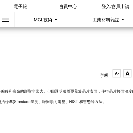
電子報
會員中心
登入/會員申請
MCL技術
工業材料雜誌
字級
波長偏移和壽命的影響非常大。但因透明膠體覆蓋於晶片表面，使得晶片接面溫度
準(Standard)量測、脈衝順向電壓、NIST 和暫態等方法。