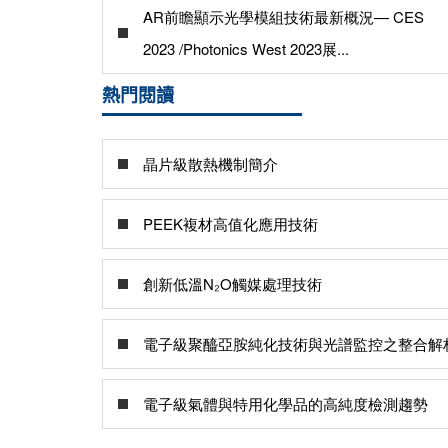
AR前瞻顯示光學模組技術最新概況— CES
2023 /Photonics West 2023展...
熱門閱讀
晶片級散熱機制簡介
PEEK複材高值化應用技術
創新低溫N₂O觸媒處理技術
電子級聚醯亞胺純化技術與光譜監控之整合解
電子級氣體與特用化學品的高純度檢測趨勢