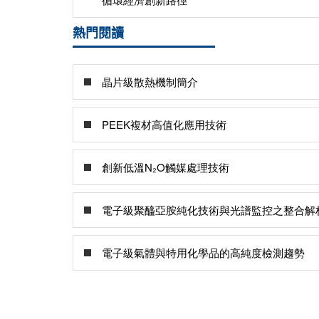
熱門閱讀
晶片級散熱機制簡介
PEEK複材高值化應用技術
創新低溫N₂O觸媒處理技術
電子級聚醯亞胺純化技術與光譜監控之整合解
電子級氣體與特用化學品的高純度檢測趨勢