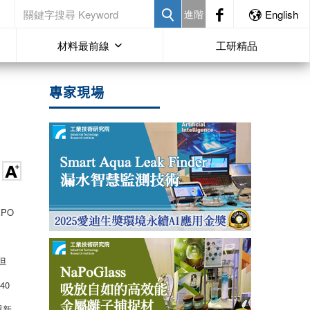
進階
English
材料最前線
工研精品
專家現場
XPO
但
40
重新