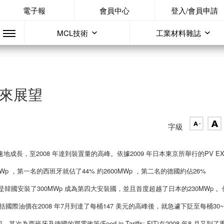
電子報
會員中心
登入/會員申請
MCL技術
工業材料雜誌
未來展望
字級
起逐年快速地成長，至2008 年達到裝置量的高峰。依據2009 年日本東京所舉行的PV E
Wp ，第一名的西班牙就佔了44% 約2600MWp ，第二名的德國約佔26%
訝的是韓國安裝了300MWp 成為第四大安裝國，並且首度超越了日本的230MWp 。
括國際油價在2008 年7月到達了每桶147 美元的高峰後，就急遽下貶至每桶30~
牙及德國的買電政策(Feed-in Tariffs; FIT)在2008 年8 月又到了