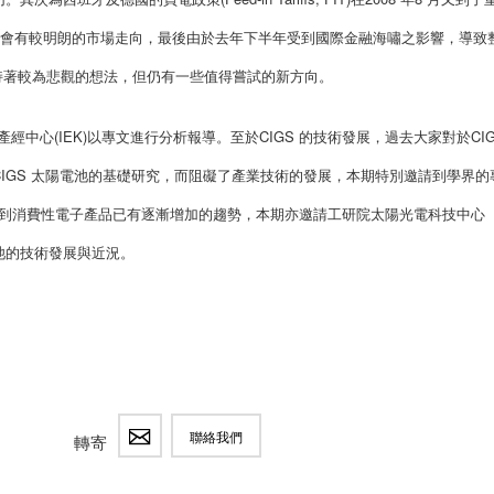
年中旬才會有較明朗的市場走向，最後由於去年下半年受到國際金融海嘯之影響，導致
場抱持著較為悲觀的想法，但仍有一些值得嘗試的新方向。
產經中心(IEK)以專文進行分析報導。至於CIGS 的技術發展，過去大家對於CIG
IGS 太陽電池的基礎研究，而阻礙了產業技術的發展，本期特別邀請到學界的
用到消費性電子產品已有逐漸增加的趨勢，本期亦邀請工研院太陽光電科技中心
電池的技術發展與近況。
聯絡我們
轉寄