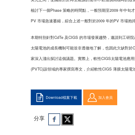
檢討下一個Phase 策略的時間點，一般預期至2009 
PV 市場急速萎縮，綜合上述一般對於2009 年的PV 市
本期特別針對CdTe 及CIGS 的市場發展趨勢，邀請到工研院
太陽電池的成長機制可能並非透徹地了解，也因此欠缺對於C
家深入淺出探討這個議題。實際上，軟性CIGS太陽電池應
(PVTC)該領域的專家撰寫專文，介紹軟性CIGS 薄膜太陽
Download檔案下載
加入會員
分享