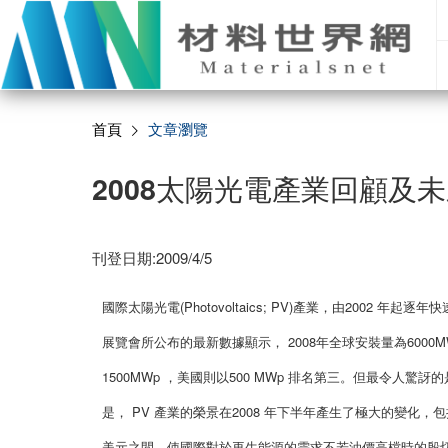
首頁
文章瀏覽
2008太陽光電產業回顧及
刊登日期:2009/4/5
國際太陽光電(Photovoltaics; PV)產業，由2002 年
展覽會所公布的最新數據顯示， 2008年全球安裝量為6000M
1500MWp ，美國則以500 MWp 排名第三。但最令人驚
是， PV 產業的榮景在2008 年下半年產生了極大的變化，包
美元之間，使國際對於再生能源的需求不若油價高檔時的殷切。其次為西班