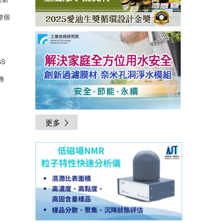
整個
S
專
更多