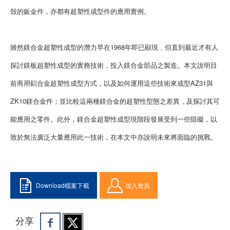
殼的鈑金件，亦都有超塑性成型件的應用實例。
雖然鎂合金超塑性成型的潛力早在1968年即已顯現，但直到最近才有人
探討鎂板超塑性成型的實務技術，投入鎂合金部品之製造。本文說明目
前商用鋁合金超塑性成型方式，以及如何運用這些技術來成型AZ31與
ZK10鎂合金件；並比較這兩種鎂合金的超塑性型態之差異，及探討其可
能應用之零件。此外，鎂合金超塑性成型現階段發展受到一些阻礙，以
致於無法廣泛大量應用此一技術，在本文中亦說明未來將面臨的挑戰。
Download檔案下載
加入會員
分享