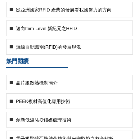
從亞洲國家RFID 產業的發展看我國努力的方向
邁向Item Level 新紀元之RFID
無線自動識別(RFID)的發展現況
熱門閱讀
晶片級散熱機制簡介
PEEK複材高值化應用技術
創新低溫N₂O觸媒處理技術
電子級聚醯亞胺純化技術與光譜監控之整合解析