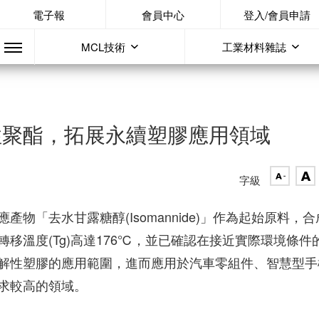
電子報
會員中心
登入/會員申請
MCL技術
工業材料雜誌
性聚酯，拓展永續塑膠應用領域
字級
物「去水甘露糖醇(Isomannide)」作為起始原料，合
移溫度(Tg)高達176℃，並已確認在接近實際環境條件
解性塑膠的應用範圍，進而應用於汽車零組件、智慧型手
求較高的領域。