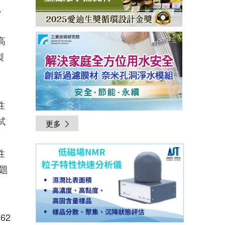
，
高
製
性
試
更多
性
題
062