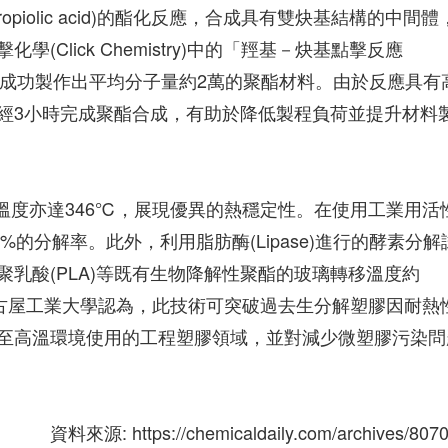
iolic acid)的酯化反應，合成具有雙炔基結構的中間體
Click Chemistry)中的「羥基－炔基點擊反應
on)」進行聚合，成功製作出平均分子量約2萬的聚酯材料。由於反應具有
經3小時完成聚酯合成，有助於降低製程負荷並提升材料
溫度亦達346℃，展現優異的熱穩定性。在使用工業用活
%的分解率。此外，利用脂肪酶(Lipase)進行的酵素分解
乳酸(PLA)等既有生物降解性聚酯的玻璃轉移溫度約
名古屋工業大學認為，此技術可突破過去生分解塑膠因耐熱
至高溫環境使用的工程塑膠領域，並對減少微塑膠污染問
資料來源: https://chemicaldaily.com/archives/807