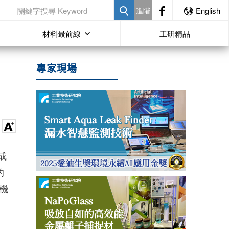
進階
English
材料最前線
工研精品
專家現場
成
的
機