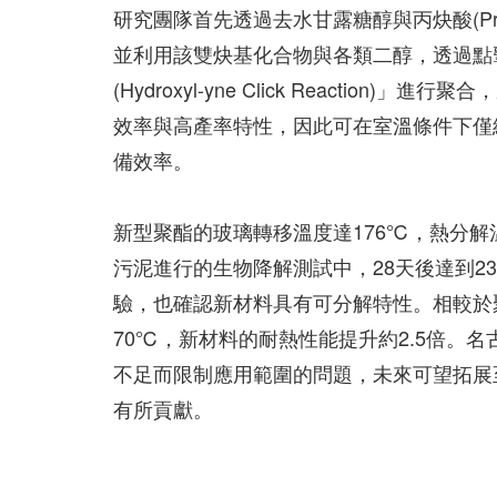
研究團隊首先透過去水甘露糖醇與丙炔酸(Prop
並利用該雙炔基化合物與各類二醇，透過點擊化學(
(Hydroxyl-yne Click Reacti
效率與高產率特性，因此可在室溫條件下僅
備效率。
新型聚酯的玻璃轉移溫度達176℃，熱分解
污泥進行的生物降解測試中，28天後達到23
驗，也確認新材料具有可分解特性。相較於聚
70℃，新材料的耐熱性能提升約2.5倍。
不足而限制應用範圍的問題，未來可望拓展
有所貢獻。