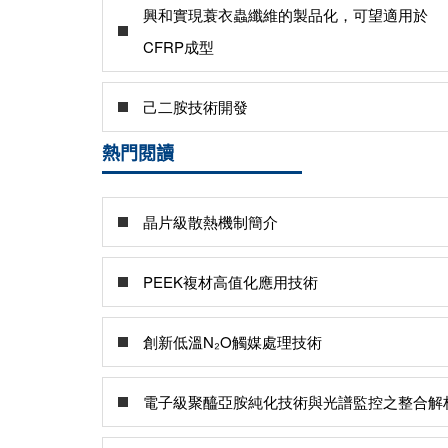
興和實現蓑衣蟲纖維的製品化，可望適用於
CFRP成型
己二胺技術開發
熱門閱讀
晶片級散熱機制簡介
PEEK複材高值化應用技術
創新低溫N₂O觸媒處理技術
電子級聚醯亞胺純化技術與光譜監控之整合解