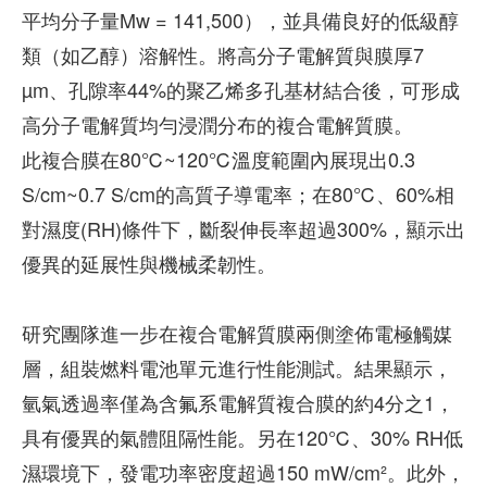
平均分子量Mw = 141,500），並具備良好的低級醇
類（如乙醇）溶解性。將高分子電解質與膜厚7
µm、孔隙率44%的聚乙烯多孔基材結合後，可形成
高分子電解質均勻浸潤分布的複合電解質膜。
此複合膜在80℃~120℃溫度範圍內展現出0.3
S/cm~0.7 S/cm的高質子導電率；在80℃、60%相
對濕度(RH)條件下，斷裂伸長率超過300%，顯示出
優異的延展性與機械柔韌性。
研究團隊進一步在複合電解質膜兩側塗佈電極觸媒
層，組裝燃料電池單元進行性能測試。結果顯示，
氫氣透過率僅為含氟系電解質複合膜的約4分之1，
具有優異的氣體阻隔性能。另在120℃、30% RH低
濕環境下，發電功率密度超過150 mW/cm²。此外，