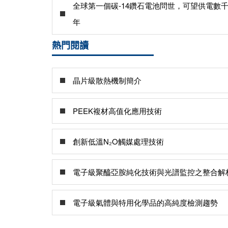
全球第一個碳-14鑽石電池問世，可望供電數
年
熱門閱讀
晶片級散熱機制簡介
PEEK複材高值化應用技術
創新低溫N₂O觸媒處理技術
電子級聚醯亞胺純化技術與光譜監控之整合解
電子級氣體與特用化學品的高純度檢測趨勢