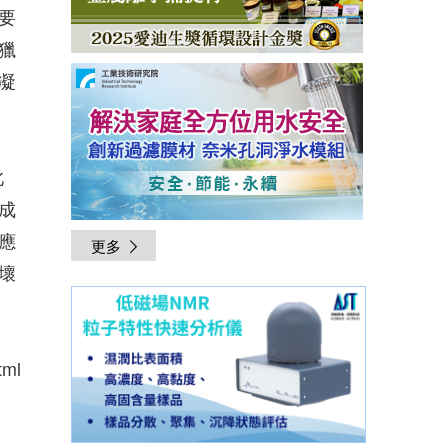
要
獵
凝
此
成
應
更多
壞
tml