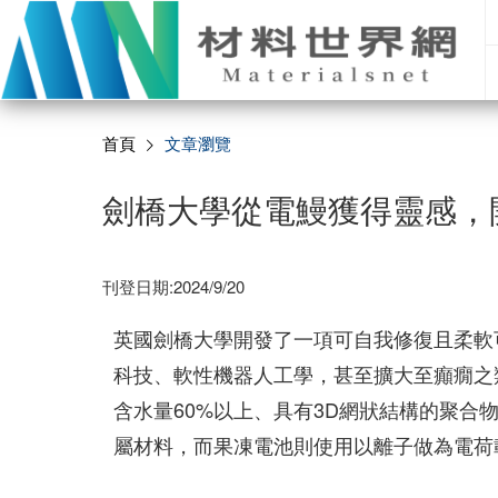
首頁
文章瀏覽
劍橋大學從電鰻獲得靈感，
刊登日期:2024/9/20
英國劍橋大學開發了一項可自我修復且柔軟可拉伸之
科技、軟性機器人工學，甚至擴大至癲癇之
含水量60%以上、具有3D網狀結構的聚
屬材料，而果凍電池則使用以離子做為電荷