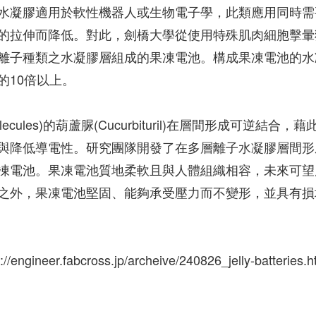
水凝膠適用於軟性機器人或生物電子學，此類應用同時需
的拉伸而降低。對此，劍橋大學從使用特殊肌肉細胞擊暈
離子種類之水凝膠層組成的果凍電池。構成果凍電池的水
的10倍以上。
lecules)的葫蘆脲(Cucurbituril)在層間形成可逆結合，藉
與降低導電性。研究團隊開發了在多層離子水凝膠層間形
凍電池。果凍電池質地柔軟且與人體組織相容，未來可望
之外，果凍電池堅固、能夠承受壓力而不變形，並具有損
engineer.fabcross.jp/archeive/240826_jelly-batteries.h