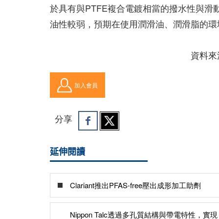
於具有與PTFE複合電鍍相當的撥水性與
油性較弱，預期在使用潤滑油、潤滑脂的環
資料來源: 
加入會員
分享
延伸閱讀
Clariant推出PFAS-free壓出成形加工助劑
Nippon Talc透過多孔質結構與帶電特性，實現