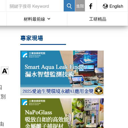
進階
English
材料最前線
工研精品
專家現場
四
有別
由