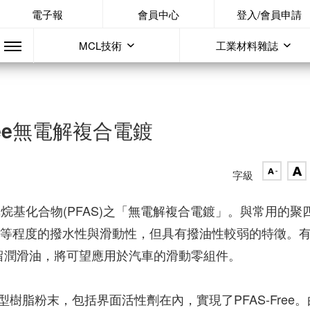
電子報
會員中心
登入/會員申請
MCL技術
工業材料雜誌
ree無電解複合電鍍
字級
烷基化合物(PFAS)之「無電解複合電鍍」。與常用的聚
了同等程度的撥水性與滑動性，但具有撥油性較弱的特徵。
保留潤滑油，將可望應用於汽車的滑動零組件。
樹脂粉末，包括界面活性劑在內，實現了PFAS-Free。