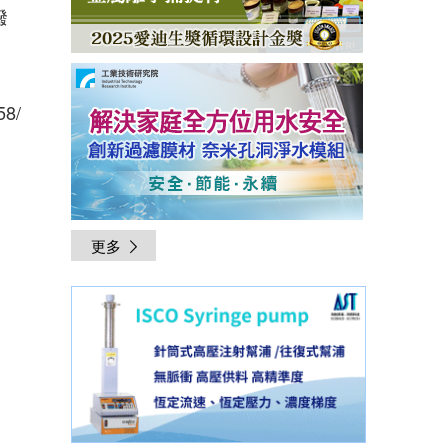
撥
58/
更多